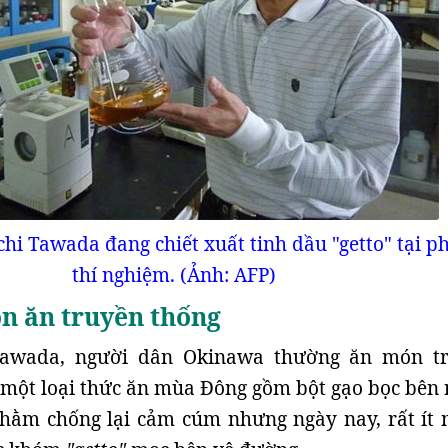
chi Tawada đang chiết xuất tinh dầu "getto" tại p
thí nghiệm. (Ảnh: AFP)
n ăn truyền thống
Tawada, người dân Okinawa thường ăn món t
 một loại thức ăn mùa Đông gồm bột gạo bọc bên 
hằm chống lại cảm cúm nhưng ngày nay, rất ít 