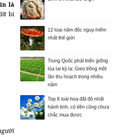
in là
iữ bí
12 loại nấm độc nguy hiểm
nhất thế giới
Trung Quốc phát triển giống
lúa lai kỳ lạ: Gieo trồng một
lần thu hoạch trong nhiều
năm
Top 8 loài hoa đắt đỏ nhất
hành tinh, có tiền cũng chưa
chắc mua được
người