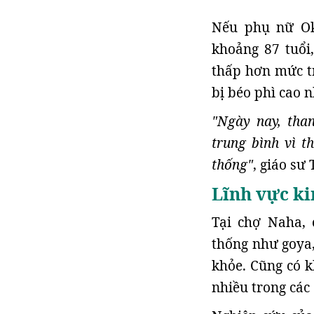
Nếu phụ nữ Ok
khoảng 87 tuổi,
thấp hơn mức tr
bị béo phì cao 
"Ngày nay, tha
trung bình vì t
thống"
, giáo sư
Lĩnh vực ki
Tại chợ Naha, 
thống như goya,
khỏe. Cũng có k
nhiều trong các