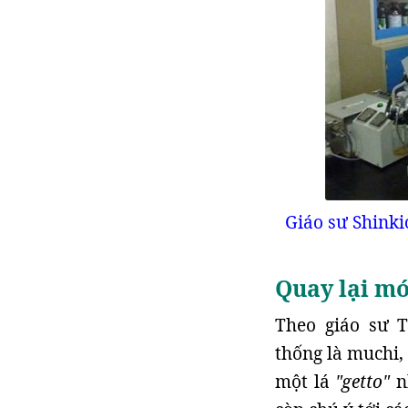
Giáo sư Shinki
Quay lại mó
Theo giáo sư 
thống là muchi,
một lá
"getto"
n