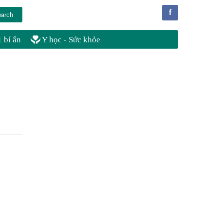
f
 bí ẩn
Y học - Sức khỏe