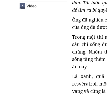
dân. Tôi luôn q
Video
để tìm ra bí quyế
Ông đã nghiên c
của ông đã được
Trong một thí 
sâu chỉ sống đ
chúng. Nhóm t
sống tăng thêm 
ăn này.
Lá xanh, quả
resvératrol, m
vang và cũng là