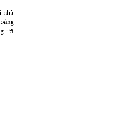
i nhà
hoảng
g tới