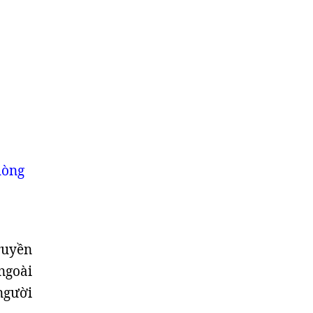
hòng
ruyền
ngoài
người