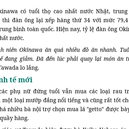
inawa có tuổi thọ cao nhất nước Nhật, trung
 thì đàn ông lại xếp hàng thứ 34 với mức 79,4 
ung bình toàn quốc. Hiện nay, tỷ lệ đàn ông Ok
nhất nước.
nh niên Okinawa ăn quá nhiều đồ ăn nhanh. Tuổ
hế đang giảm. Đã đến lúc phải quay lại món ăn t
 Tawada lo lắng.
nh tế mới
các phụ nữ đứng tuổi vẫn mua các loại rau t
 một loại mướp đắng nổi tiếng và cũng rất tốt ch
há nhiều bà nội trợ chọn mua lá "getto" được bà
 quầy hàng.