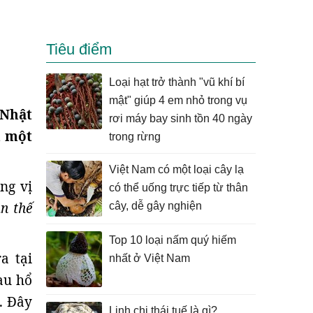
Tiêu điểm
Loại hạt trở thành "vũ khí bí
mật" giúp 4 em nhỏ trong vụ
 Nhật
rơi máy bay sinh tồn 40 ngày
n một
trong rừng
Việt Nam có một loại cây lạ
ng vị
có thể uống trực tiếp từ thân
n thế
cây, dễ gây nghiện
Top 10 loại nấm quý hiếm
a tại
nhất ở Việt Nam
àu hổ
. Đây
Linh chi thái tuế là gì?