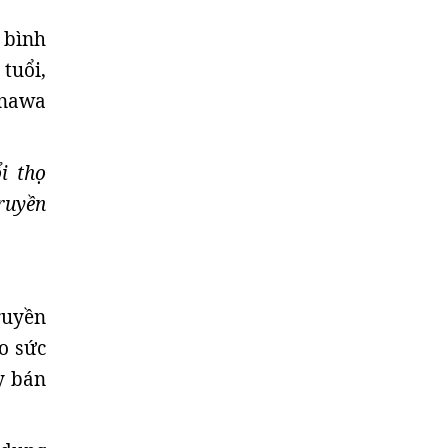
 bình
tuổi,
inawa
i thọ
ruyền
ruyền
o sức
y bán