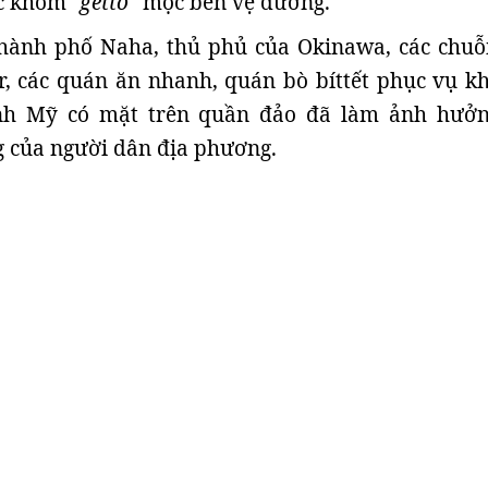
ác khóm
"getto"
mọc bên vệ đường.
thành phố Naha, thủ phủ của Okinawa, các chuỗ
, các quán ăn nhanh, quán bò bíttết phục vụ k
ính Mỹ có mặt trên quần đảo đã làm ảnh hưởn
g của người dân địa phương.