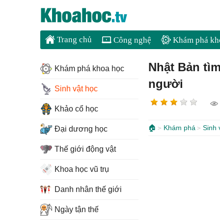
Trang chủ
Công nghệ
Khám phá kh
Nhật Bản tìm
Khám phá khoa học
người
Sinh vật học
Khảo cổ học
🏠
Khám phá
Sinh 
Đại dương học
Thế giới động vật
Khoa học vũ trụ
Danh nhân thế giới
Ngày tận thế