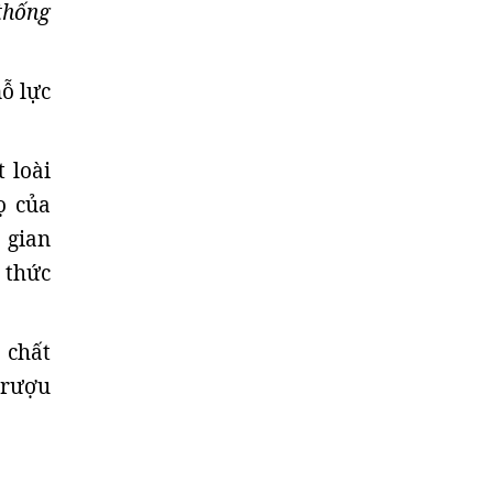
thống
ỗ lực
 loài
ọ của
 gian
 thức
chất
 rượu