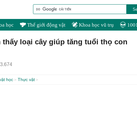
oa học
Thế giới động vật
Khoa học vũ trụ
1001
 thấy loại cây giúp tăng tuổi thọ con
3.674
vật học
Thực vật