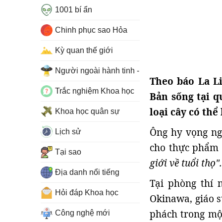
1001 bí ẩn
Chinh phục sao Hỏa
Kỳ quan thế giới
Người ngoài hành tinh - UFO
Theo báo La L
Trắc nghiệm Khoa học
Bản sống tại 
loại cây có thể
Khoa học quân sự
Ông hy vọng ng
Lịch sử
cho thực phẩm 
Tại sao
giới về tuổi thọ".
Địa danh nổi tiếng
Tại phòng thí 
Hỏi đáp Khoa học
Okinawa, giáo 
phách trong một
Công nghệ mới