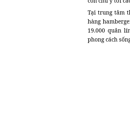
còn chú ý tới c
Tại trung tâm 
hàng hamberger
19.000 quân l
phong cách sốn