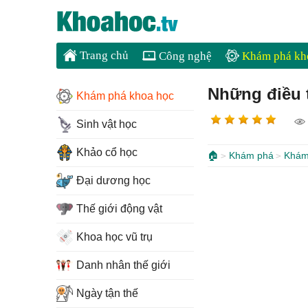
Trang chủ
Công nghệ
Khám phá kh
Những điều t
Khám phá khoa học
Sinh vật học
Khảo cổ học
🏠
Khám phá
Khám
Đại dương học
Thế giới động vật
Khoa học vũ trụ
Danh nhân thế giới
Ngày tận thế