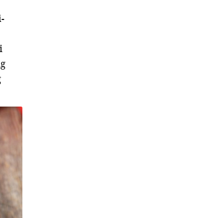
-
i
ng
g