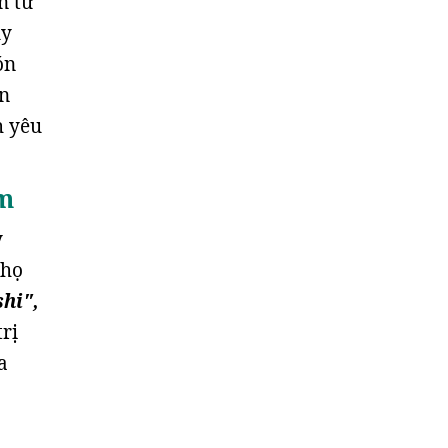
n từ
uy
ón
ơn
h yêu
ầm
y
 họ
hi",
rị
a