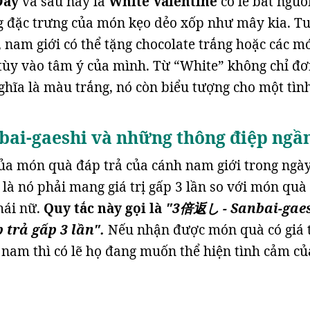
Day
và sau này là
White Valentine
có lẽ bắt nguồ
g đặc trưng của món kẹo dẻo xốp như mây kia. T
, nam giới có thể tặng chocolate trắng hoặc các m
tùy vào tâm ý của mình. Từ “White” không chỉ đ
hĩa là màu trắng, nó còn biểu tượng cho một tìn
bai-gaeshi và những thông điệp ng
của món quà đáp trả của cánh nam giới trong ngà
 là nó phải mang giá trị gấp 3 lần so với món quà
ái nữ.
Quy tắc này gọi là
"3倍返し - Sanbai-gaes
 trả gấp 3 lần".
Nếu nhận được món quà có giá t
 nam thì có lẽ họ đang muốn thể hiện tình cảm củ