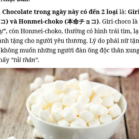
à
Chocolate trong ngày này có đến 2 loại
là:
Giri
コ) và Honmei-choko (本命チョコ)
. Giri-choco là
sự”
, còn Honmei-choko, thường có hình trái tim, lạ
nh tặng cho người yêu thương. Lý do phái nữ tặ
là không muốn những người đàn ông độc thân xun
thấy
“tủi thân”.