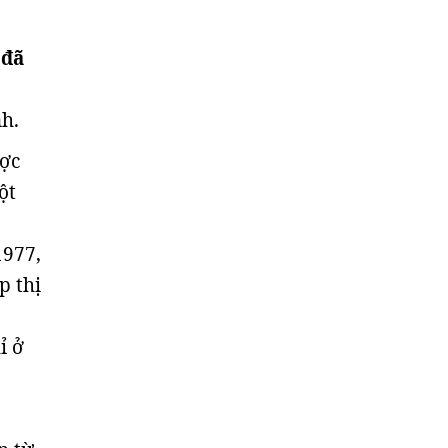
 đã
h.
ược
ột
1977,
p thị
ỉ ở