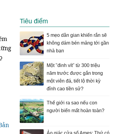
Tiêu điểm
5 mẹo dân gian khiến rắn sẽ
kém
không dám bén mảng tới gần
hững
nhà bạn
ọ
Một "đinh vít" từ 300 triệu
năm trước được gắn trong
một viên đá, tiết lộ thời kỳ
đỉnh cao tiền sử?
Thế giới ra sao nếu con
người biến mất hoàn toàn?
 Bản
Ảo giác cửa sổ Ames: Thứ có