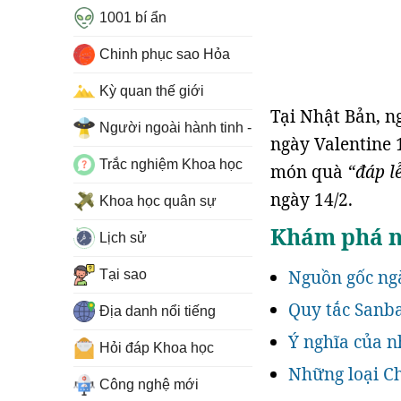
1001 bí ẩn
Chinh phục sao Hỏa
Kỳ quan thế giới
Tại Nhật Bản, n
Người ngoài hành tinh - UFO
ngày Valentine 
Trắc nghiệm Khoa học
món quà
“đáp l
ngày 14/2.
Khoa học quân sự
Khám phá ng
Lịch sử
Nguồn gốc ngà
Tại sao
Quy tắc Sanb
Địa danh nổi tiếng
Ý nghĩa của 
Hỏi đáp Khoa học
Những loại Ch
Công nghệ mới