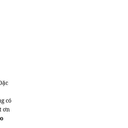
Đặc
ng có
t ơn
ho