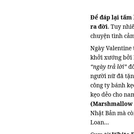
Để đáp lại tấm 
ra đời
. Tuy nhi
chuyện tình cảm
Ngày Valentine 
khởi xướng bởi 
“ngày trả lời”
đố
người nữ đã tặn
công ty bánh kẹ
kẹo dẻo cho nam
(Marshmallow
Nhật Bản mà cò
Loan…