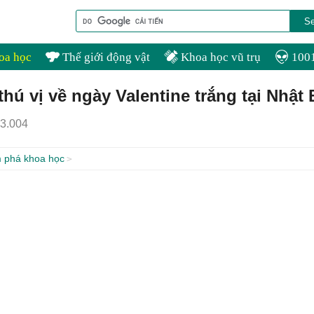
oa học
Thế giới động vật
Khoa học vũ trụ
1001
hú vị về ngày Valentine trắng tại Nhật
3.004
 phá khoa học