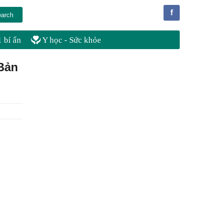
f
 bí ẩn
Y học - Sức khỏe
 Bản