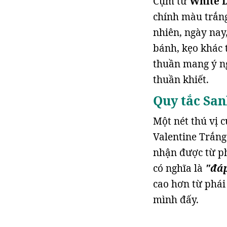
Cụm từ
White 
chính màu trắn
nhiên, ngày nay
bánh, kẹo khác 
thuần mang ý ng
thuần khiết.
Quy tắc San
Một nét thú vị 
Valentine Trắng
nhận được từ ph
có nghĩa là
"đáp
cao hơn từ phái
mình đấy.