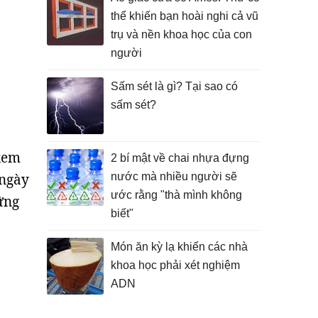
thể khiến bạn hoài nghi cả vũ
trụ và nền khoa học của con
người
Sấm sét là gì? Tại sao có
sấm sét?
 xem
2 bí mật về chai nhựa đựng
 ngày
nước mà nhiều người sẽ
ước rằng "thà mình không
ững
biết"
Món ăn kỳ lạ khiến các nhà
khoa học phải xét nghiệm
ADN