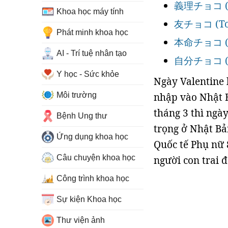
義理チョコ (Gi
Khoa học máy tính
友チョコ (To
Phát minh khoa học
本命チョコ (h
AI - Trí tuệ nhân tạo
自分チョコ (ji
Y học - Sức khỏe
Ngày Valentine 
Môi trường
nhập vào Nhật B
tháng 3 thì ngà
Bệnh Ung thư
trọng ở Nhật Bả
Ứng dụng khoa học
Quốc tế Phụ nữ 
Câu chuyện khoa học
người con trai 
Công trình khoa học
Sự kiện Khoa học
Thư viện ảnh