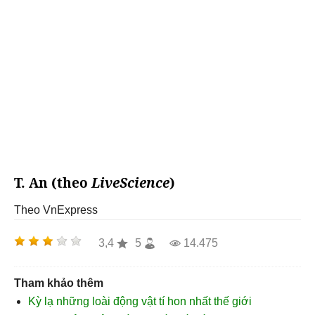
T. An (theo
LiveScience
)
Theo VnExpress
3,4
5
14.475
Tham khảo thêm
Kỳ lạ những loài động vật tí hon nhất thế giới