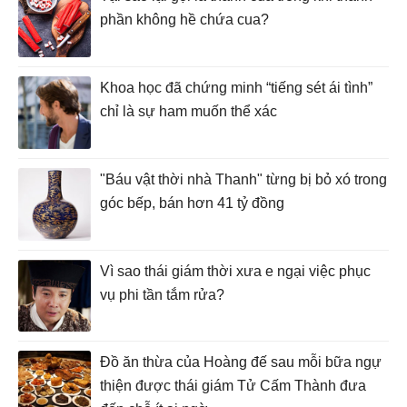
phần không hề chứa cua?
Khoa học đã chứng minh “tiếng sét ái tình”
chỉ là sự ham muốn thể xác
"Báu vật thời nhà Thanh" từng bị bỏ xó trong
góc bếp, bán hơn 41 tỷ đồng
Vì sao thái giám thời xưa e ngại việc phục
vụ phi tần tắm rửa?
Đồ ăn thừa của Hoàng đế sau mỗi bữa ngự
thiện được thái giám Tử Cấm Thành đưa