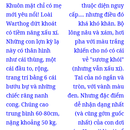
Khuôn mặt chỉ có mẹ
thuộc diện nguy
mới yêu nổi! Loài
cấp.... nhưng điều đó
Warthog dứt khoát
khá khó khăn. Bộ
có tiềm năng xấu xí.
lông nâu và xám, hơi
Những con lợn kỳ lạ
pha với màu trắng
này có thân hình
khiến cho nó có cái
như cái thùng, một
vẻ "sương khói"
cái đầu to, rộng,
(nhưng vẫn xấu xí).
trang trí bằng 6 cái
Tai của nó ngắn và
bướu bự và những
tròn, với vành màu
chiếc răng nanh
đen. Nhưng đặc điểm
cong. Chúng cao
dễ nhận dạng nhất
trung bình 60-80cm,
(và cũng gớm guốc
nặng khoảng 50 kg.
nhất) của con dơi