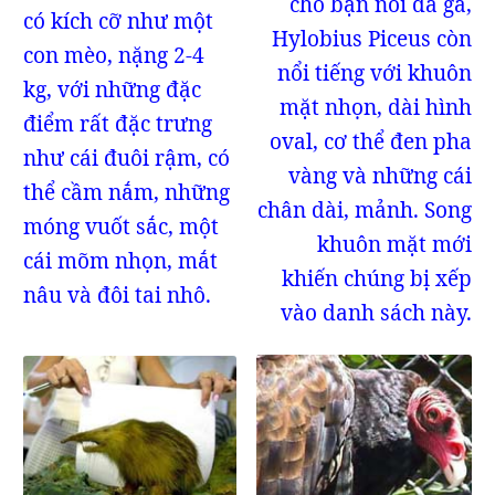
cho bạn nổi da gà,
có kích cỡ như một
Hylobius Piceus còn
con mèo, nặng 2-4
nổi tiếng với khuôn
kg, với những đặc
mặt nhọn, dài hình
điểm rất đặc trưng
oval, cơ thể đen pha
như cái đuôi rậm, có
vàng và những cái
thể cầm nắm, những
chân dài, mảnh. Song
móng vuốt sắc, một
khuôn mặt mới
cái mõm nhọn, mắt
khiến chúng bị xếp
nâu và đôi tai nhô.
vào danh sách này.