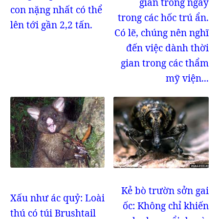
gian trong ngày
con nặng nhất có thể
trong các hốc trú ẩn.
lên tới gần 2,2 tấn.
Có lẽ, chúng nên nghĩ
đến việc dành thời
gian trong các thẩm
mỹ viện...
Kẻ bò trườn sởn gai
Xấu như ác quỷ: Loài
ốc: Không chỉ khiến
thú có túi Brushtail