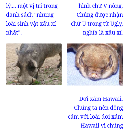
lý..., một vị trí trong
hình chữ V nông.
danh sách "những
Chúng được nhận
loài sinh vật xấu xí
chữ U trong từ Ugly,
nhất".
nghĩa là xấu xí.
Dơi xám Hawaii.
Chúng ta nên đồng
cảm với loài dơi xám
Hawaii vì chúng