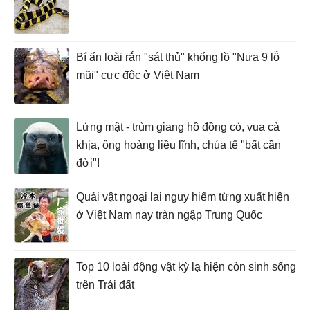
Bí ẩn loài rắn "sát thủ" khổng lồ "Nưa 9 lỗ
mũi" cực độc ở Việt Nam
Lửng mật - trùm giang hồ đồng cỏ, vua cà
khịa, ông hoàng liều lĩnh, chúa tể "bất cần
đời"!
Quái vật ngoại lai nguy hiểm từng xuất hiện
ở Việt Nam nay tràn ngập Trung Quốc
Top 10 loài động vật kỳ lạ hiện còn sinh sống
trên Trái đất