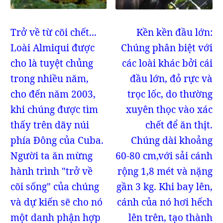
Trở về từ cõi chết...
Kền kền đầu lớn:
Loài Almiqui được
Chúng phân biệt với
cho là tuyệt chủng
các loài khác bởi cái
trong nhiều năm,
đầu lớn, đỏ rực và
cho đến năm 2003,
trọc lốc, do thường
khi chúng được tìm
xuyên thọc vào xác
thấy trên dãy núi
chết để ăn thịt.
phía Đông của Cuba.
Chúng dài khoảng
Người ta ăn mừng
60-80 cm,với sải cánh
hành trình "trở về
rộng 1,8 mét và nặng
cõi sống" của chúng
gần 3 kg. Khi bay lên,
và dự kiến sẽ cho nó
cánh của nó hơi hếch
một danh phận hợp
lên trên, tạo thành