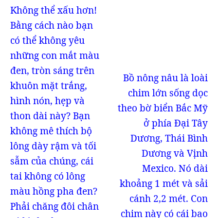
Không thể xấu hơn!
Bằng cách nào bạn
có thể không yêu
những con mắt màu
đen, tròn sáng trên
Bồ nông nâu là loài
khuôn mặt trắng,
chim lớn sống dọc
hình nón, hẹp và
theo bờ biển Bắc Mỹ
thon dài này? Bạn
ở phía Đại Tây
không mê thích bộ
Dương, Thái Bình
lông dày rậm và tối
Dương và Vịnh
sẫm của chúng, cái
Mexico. Nó dài
tai không có lông
khoảng 1 mét và sải
màu hồng pha đen?
cánh 2,2 mét. Con
Phải chăng đôi chân
chim này có cái bao