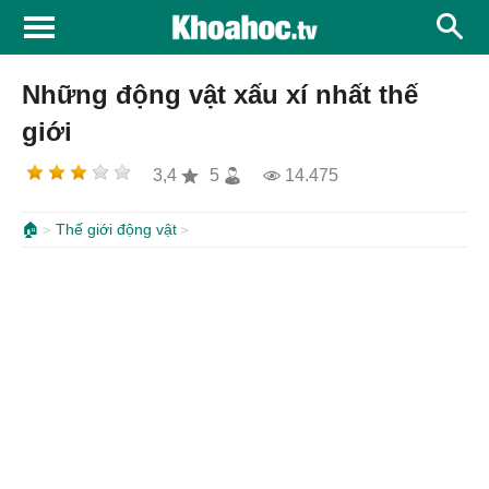
Những động vật xấu xí nhất thế
giới
3,4
5
14.475
🏠
Thế giới động vật