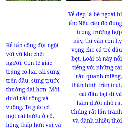
Vẻ đẹp là bề ngoài bí
ẩn: Nếu câu đó đúng
trong trường hợp
này, thì vẫn còn hy
Kẻ tấn công đột ngột
vọng cho cá trê đầu
với vũ khí chết
bẹt. Loài cá này nổi
người: Con tê giác
tiếng với những cái
trắng có hai cái sừng
râu quanh miệng,
trên đầu, sừng trước
thân hình trần trụi,
thường dài hơn. Môi
cái đầu bẹt dí và
dưới rất rộng và
hàm dưới nhô ra.
vuông. Tê giác có
Chúng rất lẩn tránh
một cái bướu ở cổ,
và dành nhiều thời
hông thấp hơn vai và