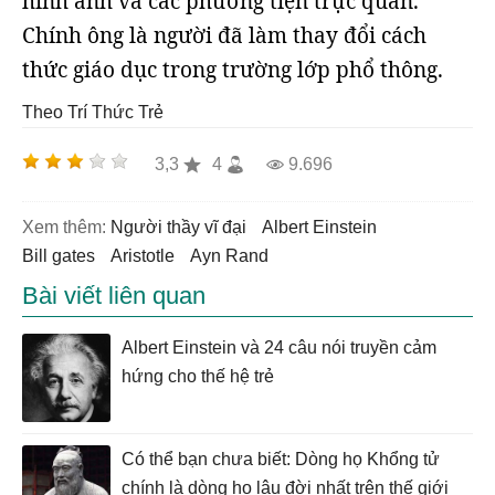
hình ảnh và các phương tiện trực quan.
Chính ông là người đã làm thay đổi cách
thức giáo dục trong trường lớp phổ thông.
Theo Trí Thức Trẻ
3,3
4
9.696
Xem thêm:
người thầy vĩ đại
Albert Einstein
bill gates
Aristotle
Ayn Rand
Bài viết liên quan
Albert Einstein và 24 câu nói truyền cảm
hứng cho thế hệ trẻ
Có thể bạn chưa biết: Dòng họ Khổng tử
chính là dòng họ lâu đời nhất trên thế giới