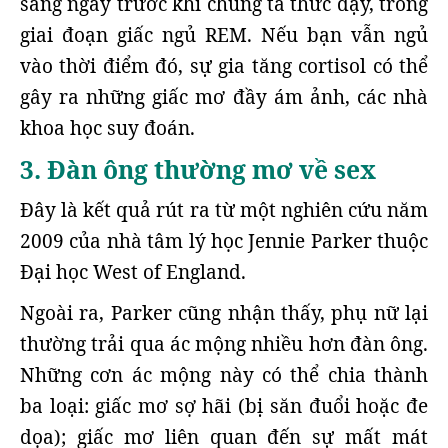
sáng ngay trước khi chúng ta thức dậy, trong
giai đoạn giấc ngủ REM. Nếu bạn vẫn ngủ
vào thời điểm đó, sự gia tăng cortisol có thể
gây ra những giấc mơ đầy ám ảnh, các nhà
khoa học suy đoán.
3. Đàn ông thường mơ về sex
Đây là kết quả rút ra từ một nghiên cứu năm
2009 của nhà tâm lý học Jennie Parker thuộc
Đại học West of England.
Ngoài ra, Parker cũng nhận thấy, phụ nữ lại
thường trải qua ác mộng nhiều hơn đàn ông.
Những cơn ác mộng này có thể chia thành
ba loại: giấc mơ sợ hãi (bị săn đuổi hoặc đe
dọa); giấc mơ liên quan đến sự mất mát