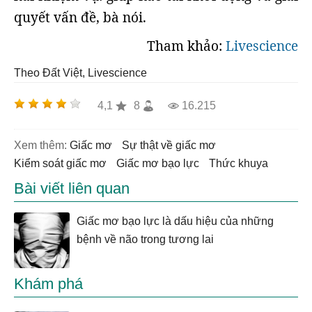
quyết vấn đề, bà nói.
Tham khảo:
Livescience
Theo Đất Việt, Livescience
4,1
8
16.215
Xem thêm:
giấc mơ
sự thật về giấc mơ
kiểm soát giấc mơ
giấc mơ bạo lực
thức khuya
Bài viết liên quan
Giấc mơ bạo lực là dấu hiệu của những
bệnh về não trong tương lai
Khám phá