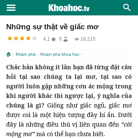
Những sự thật về giấc mơ
4,1
8
16.215
🏠
Khám phá
Khám phá khoa học
Chắc hẳn không ít lần bạn đã từng đặt câu
hỏi tại sao chúng ta lại mơ, tại sao có
người luôn gặp những cơn ác mộng trong
khi người khác thì ngược lại, ý nghĩa của
chúng là gì?
Giống như giấc ngủ, giấc mơ
được coi là một hiện tượng đầy bí ẩn. Dưới
đây là những điều thú vị liên quan đến
“cõi
mộng mơ”
mà có thể bạn chưa biết.