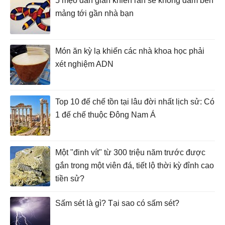
5 mẹo dân gian khiến rắn sẽ không dám bén
mảng tới gần nhà bạn
Món ăn kỳ lạ khiến các nhà khoa học phải
xét nghiệm ADN
Top 10 đế chế tồn tại lâu đời nhất lịch sử: Có
1 đế chế thuộc Đông Nam Á
Một "đinh vít" từ 300 triệu năm trước được
gắn trong một viên đá, tiết lộ thời kỳ đỉnh cao
tiền sử?
Sấm sét là gì? Tại sao có sấm sét?