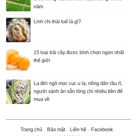
năm
Linh chi thái tuế là gì?
15 loại trái cây được bình chọn ngon nhất
thế giới
Lạ đời ngô mọc cục u lạ, nông dân rầu rĩ,
người sành ăn sẵn lòng chi nhiều tiền để
mua về
Trang chủ
.
Bảo mật
.
Liên hệ
.
Facebook
.