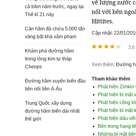
về lượng nước c
cả trăm năm trước, ngay tại
nối với bên ngo
Thế kỉ 21 này
Hittites.
Căn hầm đá chứa 5.000 tấn
Cập nhật: 22/01/201
vàng bất khả xâm phạm
3,6
Khám phá đường hầm
trong lòng kim tự tháp
Xem thêm:
đường 
Cheops
Tham khảo thêm
Đường hầm xuyên biển đầu
Phát hiện Zimkin t
tiên nối liền Á-Âu
Phát hiện bí mật 
Phát hiện công tr
Trung Quốc xây dựng
Phát hiện bí mật t
đường hầm biển dài nhất
Phát hiện dấu vế
thế giới
Bên trong hang t
Những bí mật bên 