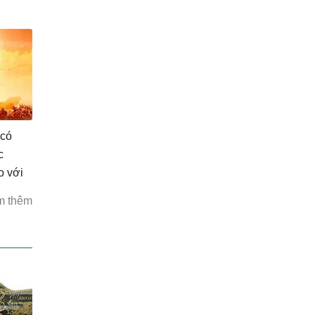
 có
c
o với
ạn?
m thêm