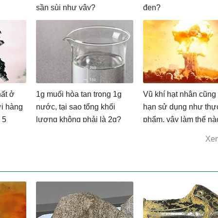
sần sùi như vậy?
đen?
ất ở
1g muối hòa tan trong 1g
Vũ khí hạt nhân cũng
ời hàng
nước, tại sao tổng khối
hạn sử dụng như thự
 5
lượng không phải là 2g?
phẩm, vậy làm thế nà
vũ khí hạt nhân hết h
Xe