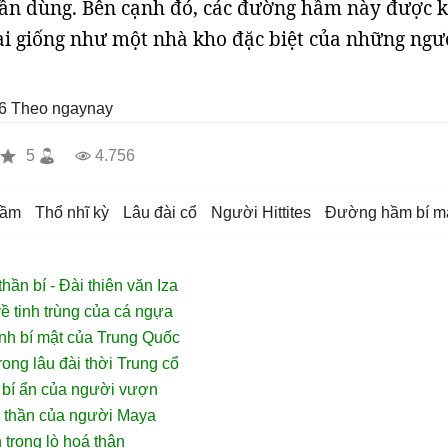
ần dùng. Bên cạnh đó, các đường hầm này được k
ài giống như một nhà kho đặc biệt của những ngư
6
Theo ngaynay
5
4.756
hầm
thổ nhĩ kỳ
lâu đài cổ
người Hittites
đường hầm bí m
hần bí - Đài thiên văn Iza
về tinh trùng của cá ngựa
ình bí mật của Trung Quốc
rong lâu đài thời Trung cổ
t bí ẩn của người vượn
ế thần của người Maya
trong lò hoá thân