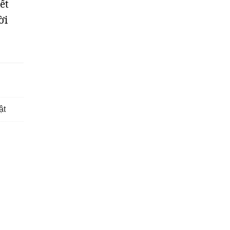
ết
ời
ật