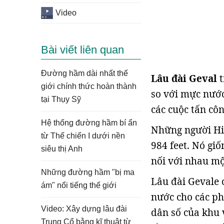
Video
Bài viết liên quan
Đường hầm dài nhất thế
Lâu đài Geval
t
giới chính thức hoàn thành
so với mực nước
tại Thụy Sỹ
các cuộc tấn cô
Hệ thống đường hầm bí ẩn
Những người Hi
từ Thế chiến I dưới nền
984 feet. Nó gi
siêu thị Anh
nối với nhau mộ
Những đường hầm "bị ma
Lâu đài Gevale 
ám" nổi tiếng thế giới
nước cho các ph
Video: Xây dựng lâu đài
dân số của khu 
Trung Cổ bằng kĩ thuật từ