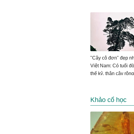
"Cây cô đơn" đẹp nh
Việt Nam: Có tuổi đ
thế kỷ, thân cây rộng
người ôm không hết
Khảo cổ học