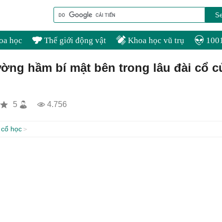
oa học
Thế giới động vật
Khoa học vũ trụ
1001
ờng hầm bí mật bên trong lâu đài cổ c
5
4.756
 cổ học