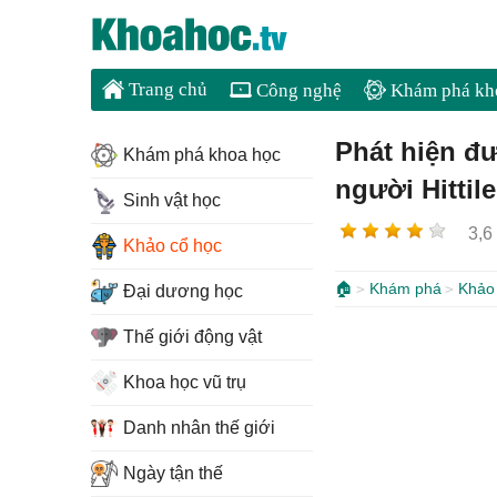
Trang chủ
Công nghệ
Khám phá kh
Phát hiện đư
Khám phá khoa học
người Hittile
Sinh vật học
3,6
Khảo cổ học
🏠
Khám phá
Khảo
Đại dương học
Thế giới động vật
Khoa học vũ trụ
Danh nhân thế giới
Ngày tận thế