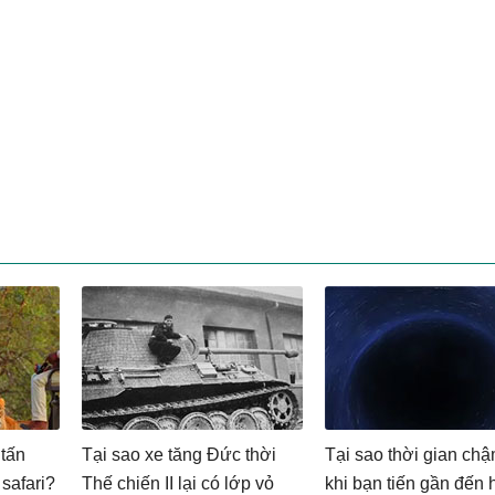
 tấn
Tại sao xe tăng Đức thời
Tại sao thời gian chậ
safari?
Thế chiến II lại có lớp vỏ
khi bạn tiến gần đến 