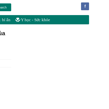
f
 bí ẩn
Y học - Sức khỏe
ủa