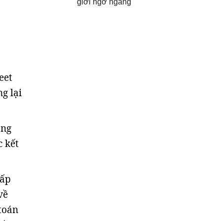
giới ngỡ ngàng
eet
g lại
ảng
 kết
cấp
về
toán