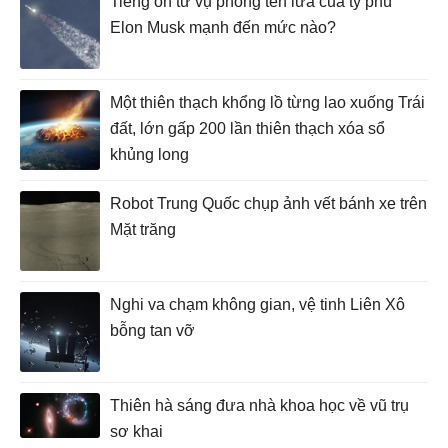
Tiếng ồn từ vụ phóng tên lửa của tỷ phú
Elon Musk mạnh đến mức nào?
Một thiên thạch khổng lồ từng lao xuống Trái
đất, lớn gấp 200 lần thiên thạch xóa sổ
khủng long
Robot Trung Quốc chụp ảnh vết bánh xe trên
Mặt trăng
Nghi va chạm không gian, vệ tinh Liên Xô
bỗng tan vỡ
Thiên hà sáng đưa nhà khoa học về vũ trụ
sơ khai