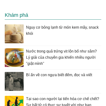
Khám phá
Nguy cơ bỏng lạnh từ món kem mây, snack
khói
Nước trong quả trứng vịt lộn bổ như sâm?
Lý giải của chuyên gia khiến nhiều người
"giật mình"
Bí ẩn về con ngựa biết đếm, đọc và viết
Tại sao con người lại tiến hóa cơ chế chết?
Sự bất tử có thực sự tuyệt vời như bạn