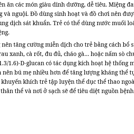
n ăn các món giàu dinh dưỡng, dễ tiêu. Miệng đ
 và nguội. Đồ dùng sinh hoạt và đồ chơi nên đư
ng dịch sát khuẩn. Trẻ có thể dùng nước muối lo
̣ng.
nên tăng cường miễn dịch cho trẻ bằng cách bổ 
 rau xanh, cà rốt, đu đủ, cháo gà… hoặc nấm sò c
1.3/1.6)-D-glucan có tác dụng kích hoạt hệ thống 
nh nên bú mẹ nhiều hơn để tăng lượng kháng thể t
 khuyến khích trẻ tập luyện thể dục thể thao ngoà
h thân thể và nơi ở sạch sẽ để tiêu diệt nguồn bệnh