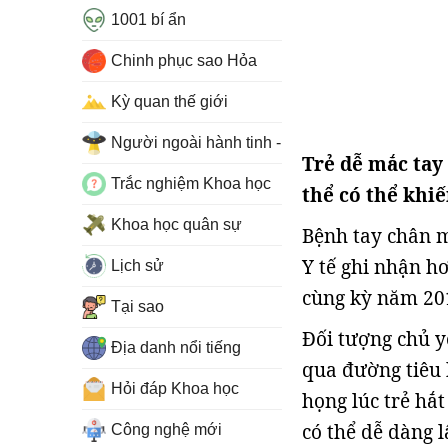
1001 bí ẩn
Chinh phục sao Hỏa
Kỳ quan thế giới
Người ngoài hành tinh - UFO
Trẻ dễ mắc tay
Trắc nghiệm Khoa học
thể có thể khi
Khoa học quân sự
Bệnh tay chân 
Y tế ghi nhận h
Lịch sử
cùng kỳ năm 20
Tại sao
Đối tượng chủ yế
Địa danh nổi tiếng
qua đường tiêu 
Hỏi đáp Khoa học
họng lúc trẻ hắt
có thể dễ dàng 
Công nghệ mới