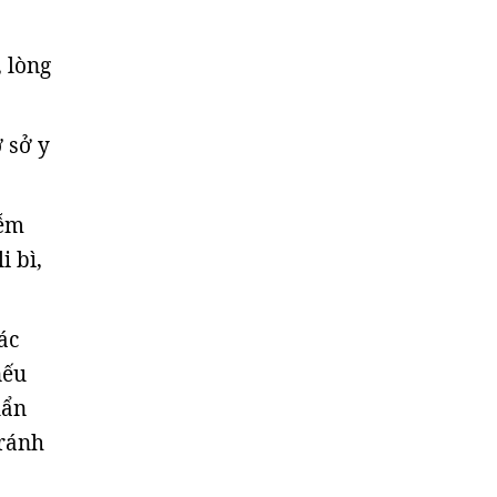
 lòng
 sở y
iễm
i bì,
ác
nếu
uẩn
tránh