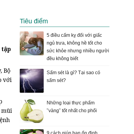
Tiêu điểm
5 điều cấm kỵ đối với giấc
ngủ trưa, không hề tốt cho
 tập
sức khỏe nhưng nhiều người
đều không biết
, Bộ
Sấm sét là gì? Tại sao có
o với
sấm sét?
p
Những loại thực phẩm
t mũi
"vàng" tốt nhất cho phổi
bệnh
9 cách giúp bạn ổn định