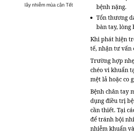
lây nhiễm mùa cận Tết
bệnh nặng.
Tổn thương da
bàn tay, lòng
Khi phát hiện t
tế, nhận tư vấn
Trường hợp nhẹ,
chéo vi khuẩn tạ
mệt lả hoặc co g
Bệnh chân tay m
dụng điều trị bệ
cần thiết. Tại c
để tránh bội nh
nhiễm khuẩn và 