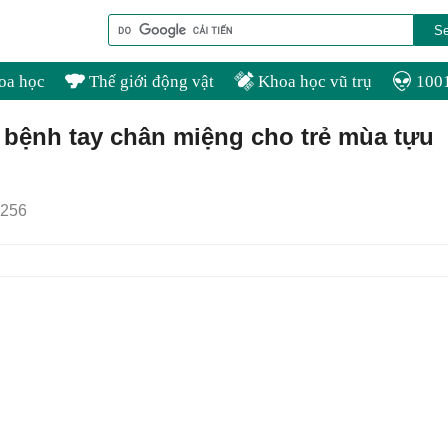
oa học
Thế giới động vật
Khoa học vũ trụ
1001
bệnh tay chân miệng cho trẻ mùa tựu
256