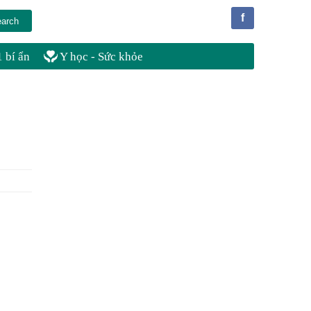
f
 bí ẩn
Y học - Sức khỏe