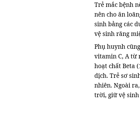
Trẻ mắc bệnh nê
nên cho ăn loãng
sinh bằng các du
vệ sinh răng miê
Phụ huynh cũng 
vitamin C, A từ
hoạt chất Beta (
dịch. Trẻ sơ si
nhiên. Ngoài ra,
trời, giữ vệ sin