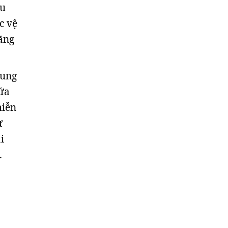
au
ợc vệ
ãng
sung
hứa
miễn
ự
i
.