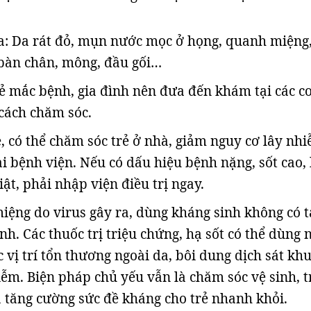
: Da rát đỏ, mụn nước mọc ở họng, quanh miệng,
 bàn chân, mông, đầu gối…
rẻ mắc bệnh, gia đình nên đưa đến khám tại các cơ
 cách chăm sóc.
 có thể chăm sóc trẻ ở nhà, giảm nguy cơ lây nh
i bệnh viện. Nếu có dấu hiệu bệnh nặng, sốt cao, l
iật, phải nhập viện điều trị ngay.
iệng do virus gây ra, dùng kháng sinh không có t
nh. Các thuốc trị triệu chứng, hạ sốt có thể dùng 
ác vị trí tổn thương ngoài da, bôi dung dịch sát kh
iễm. Biện pháp chủ yếu vẫn là chăm sóc vệ sinh, 
tăng cường sức đề kháng cho trẻ nhanh khỏi.