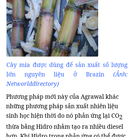
Cây mía được dùng để sản xuất số lượng
lớn nguyên liệu ở Brazin
(Ảnh:
Networlddirectory)
Phương pháp mới này của Agrawal khác
những phương pháp sản xuất nhiên liệu
sinh học hiện thời do nó phản ứng lại CO
2
thừa bằng Hidro nhằm tạo ra nhiều diesel
hơn. Khí Hidro trong phản ứng có thể được