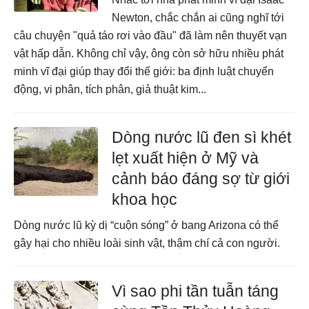
Newton, chắc chắn ai cũng nghĩ tới
câu chuyện "quả táo rơi vào đầu" đã làm nên thuyết vạn
vật hấp dẫn. Không chỉ vậy, ông còn sở hữu nhiều phát
minh vĩ đại giúp thay đổi thế giới: ba định luật chuyển
động, vi phân, tích phân, giả thuật kim...
Dòng nước lũ đen sì khét
lẹt xuất hiện ở Mỹ và
cảnh báo đáng sợ từ giới
khoa học
Dòng nước lũ kỳ dị “cuộn sóng” ở bang Arizona có thể
gây hại cho nhiều loài sinh vật, thậm chí cả con người.
Vì sao phi tần tuẫn táng