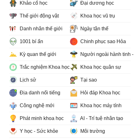
Khảo cổ học
Đại dương học
Thế giới động vật
Khoa học vũ trụ
Danh nhân thế giới
Ngày tận thế
1001 bí ẩn
Chinh phục sao Hỏa
Kỳ quan thế giới
Người ngoài hành tinh - 
Trắc nghiệm Khoa học
Khoa học quân sự
Lịch sử
Tại sao
Địa danh nổi tiếng
Hỏi đáp Khoa học
Công nghệ mới
Khoa học máy tính
Phát minh khoa học
AI - Trí tuệ nhân tạo
Y học - Sức khỏe
Môi trường