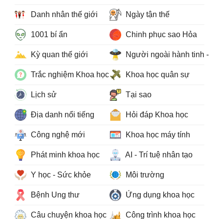
Danh nhân thế giới
Ngày tận thế
1001 bí ẩn
Chinh phục sao Hỏa
Kỳ quan thế giới
Người ngoài hành tinh - 
Trắc nghiệm Khoa học
Khoa học quân sự
Lịch sử
Tại sao
Địa danh nổi tiếng
Hỏi đáp Khoa học
Công nghệ mới
Khoa học máy tính
Phát minh khoa học
AI - Trí tuệ nhân tạo
Y học - Sức khỏe
Môi trường
Bệnh Ung thư
Ứng dụng khoa học
Câu chuyện khoa học
Công trình khoa học