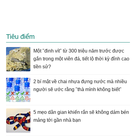
Tiêu điểm
Một "đinh vít" từ 300 triệu năm trước được
gắn trong một viên đá, tiết lộ thời kỳ đỉnh cao
tiền sử?
2 bí mật về chai nhựa đựng nước mà nhiều
người sẽ ước rằng "thà mình không biết"
5 mẹo dân gian khiến rắn sẽ không dám bén
mảng tới gần nhà bạn