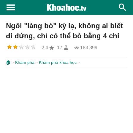
Ngôi "làng bò" kỳ lạ, không ai biết
đi đứng, chỉ có thể bò bằng 4 chi
2,4
17
183.399
🏠
Khám phá
Khám phá khoa học