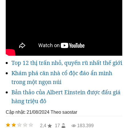
Top 12 thị trấn nhỏ, quyến rũ nhất thế giới
Khám phá căn nhà cổ độc đáo ẩn mình
trong một ngọn núi
Bản thảo của Albert Einstein được đấu giá
hàng triệu đô
Cập nhật: 21/08/2024
Theo saostar
2,4
17
183.399