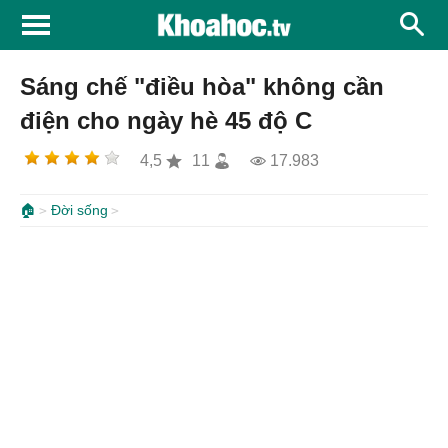
Sáng chế "điều hòa" không cần
điện cho ngày hè 45 độ C
4,5
11
17.983
🏠
Đời sống