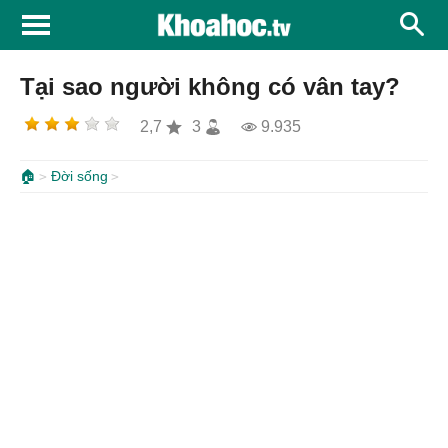
Tại sao người không có vân tay?
2,7
3
9.935
🏠
Đời sống