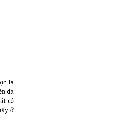
ọc là
ền da
át có
hấy ở