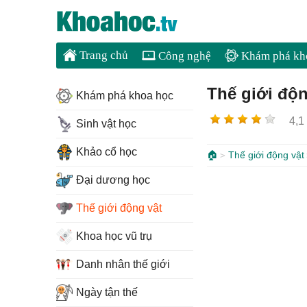
Trang chủ
Công nghệ
Khám phá kh
Thế giới độn
Khám phá khoa học
4,1
Sinh vật học
Khảo cổ học
🏠
Thế giới động vật
Đại dương học
Thế giới động vật
Khoa học vũ trụ
Danh nhân thế giới
Ngày tận thế