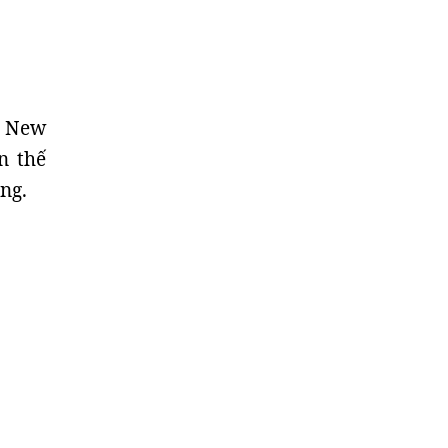
a New
n thế
ng.