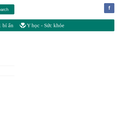
f
 bí ẩn
Y học - Sức khỏe