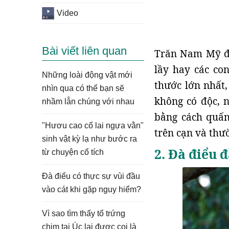
Video
Bài viết liên quan
Trăn Nam Mỹ đư
lầy hay các co
Những loài động vật mới
thước lớn nhất,
nhìn qua có thể bạn sẽ
không có độc, 
nhầm lẫn chúng với nhau
bằng cách quấn
"Hươu cao cổ lai ngựa vằn"
trên cạn và thư
sinh vật kỳ lạ như bước ra
2. Đà điểu 
từ chuyện cổ tích
Đà điểu có thực sự vùi đầu
vào cát khi gặp nguy hiểm?
Vì sao tìm thấy tổ trứng
chim tại Úc lại được coi là