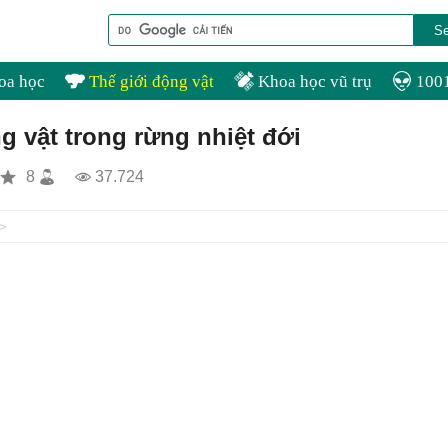
oa học
Thế giới động vật
Khoa học vũ trụ
1001
g vật trong rừng nhiệt đới
8
37.724