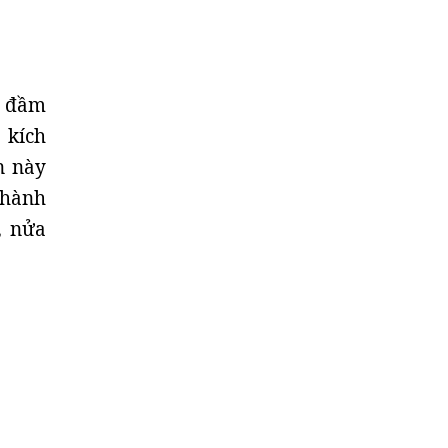
, đầm
 kích
n này
thành
, nửa