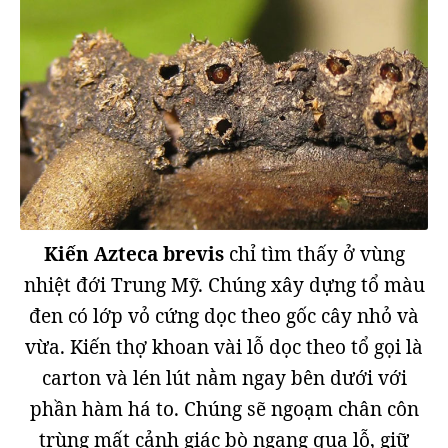
Kiến Azteca brevis
chỉ tìm thấy ở vùng
nhiệt đới Trung Mỹ. Chúng xây dựng tổ màu
đen có lớp vỏ cứng dọc theo gốc cây nhỏ và
vừa. Kiến thợ khoan vài lỗ dọc theo tổ gọi là
carton và lén lút nằm ngay bên dưới với
phần hàm há to. Chúng sẽ ngoạm chân côn
trùng mất cảnh giác bò ngang qua lỗ, giữ