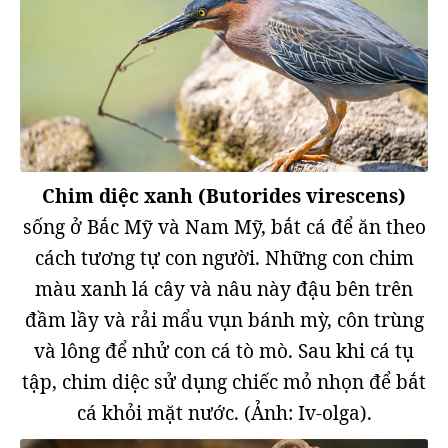
Chim diệc xanh (Butorides virescens)
sống ở Bắc Mỹ và Nam Mỹ, bắt cá để ăn theo
cách tương tự con người. Những con chim
màu xanh lá cây và nâu này đậu bên trên
đầm lầy và rải mẩu vụn bánh mỳ, côn trùng
và lông để nhử con cá tò mò. Sau khi cá tụ
tập, chim diệc sử dụng chiếc mỏ nhọn để bắt
cá khỏi mặt nước. (Ảnh: Iv-olga).