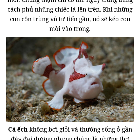
cách phủ những chiếc lá lên trên. Khi những
con côn trùng vô tư tiến gần, nó sẽ kéo con
mồi vào trong.
Cá ếch
không bơi giỏi và thường sống ở gần
đáy đại dương nhưng chúng là những thợ