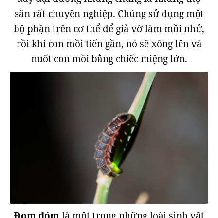
săn rất chuyên nghiệp. Chúng sử dụng một
bộ phận trên cơ thể để giả vờ làm mồi nhử,
rồi khi con mồi tiến gần, nó sẽ xông lên và
nuốt con mồi bằng chiếc miệng lớn.
Đom đóm
là một trong những loài sinh vật