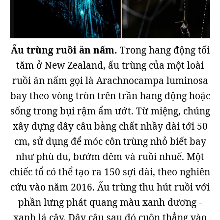
Ấu trùng ruồi ăn nấm.
Trong hang động tối
tăm ở New Zealand, ấu trùng của một loài
ruồi ăn nấm gọi là Arachnocampa luminosa
bay theo vòng tròn trên trần hang động hoặc
sống trong bụi rậm ẩm ướt. Từ miệng, chúng
xây dựng dây câu bằng chất nhầy dài tới 50
cm, sử dụng để móc côn trùng nhỏ biết bay
như phù du, bướm đêm và ruồi nhuế. Một
chiếc tổ có thể tạo ra 150 sợi dài, theo nghiên
cứu vào năm 2016. Ấu trùng thu hút ruồi với
phần lưng phát quang màu xanh dương -
xanh lá cây. Dây câu sau đó cuộn thẳng vào