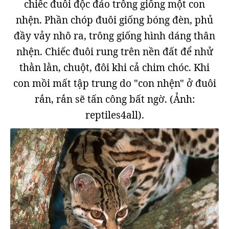
chiếc đuôi độc đáo trông giống một con
nhện. Phần chóp đuôi giống bóng đèn, phủ
đầy vảy nhô ra, trông giống hình dáng thân
nhện. Chiếc đuôi rung trên nền đất để nhử
thằn lằn, chuột, đôi khi cả chim chóc. Khi
con mồi mất tập trung do "con nhện" ở đuôi
rắn, rắn sẽ tấn công bất ngờ. (Ảnh:
reptiles4all).