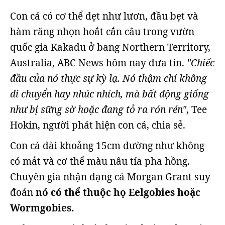
Con cá có cơ thể dẹt như lươn, đầu bẹt và
hàm răng nhọn hoắt cắn câu trong vườn
quốc gia Kakadu ở bang Northern Territory,
Australia, ABC News hôm nay đưa tin.
"Chiếc
đầu của nó thực sự kỳ lạ. Nó thậm chí không
di chuyển hay nhúc nhích, mà bất động giống
như bị sững sờ hoặc đang tỏ ra rón rén"
, Tee
Hokin, người phát hiện con cá, chia sẻ.
Con cá dài khoảng 15cm dường như không
có mắt và cơ thể màu nâu tía pha hồng.
Chuyên gia nhận dạng cá Morgan Grant suy
đoán
nó có thể thuộc họ Eelgobies hoặc
Wormgobies.