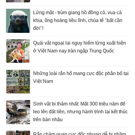
Lửng mật - trùm giang hồ đồng cỏ, vua cà
khịa, ông hoàng liều lĩnh, chúa tể "bất cần
đời"!
Quái vật ngoại lai nguy hiểm từng xuất hiện
ở Việt Nam nay tràn ngập Trung Quốc
Những loài rắn hổ mang cực độc phân bố tại
Việt Nam
Sinh vật bi thảm nhất: Mất 300 triệu năm để
leo lên đất liền, nhưng hành trình lại kết thúc
trên bàn nhậu
Rắn chàm quạp cực độc nhưng dễ bị nhầm