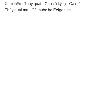
Xem thêm:
thủy quái
con cá kỳ lạ
cá mù
thủy quái mù
cá thuộc họ Eelgobies