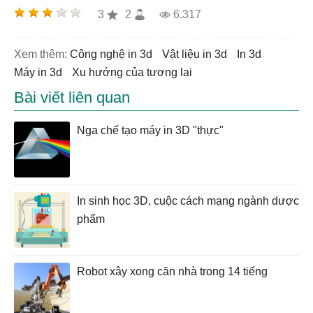
3
2
6.317
Xem thêm:
công nghệ in 3d
vật liệu in 3d
in 3d
máy in 3d
xu hướng của tương lai
Bài viết liên quan
Nga chế tạo máy in 3D "thực"
In sinh học 3D, cuộc cách mạng ngành dược
phẩm
Robot xây xong căn nhà trong 14 tiếng