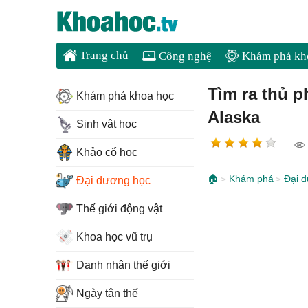
Trang chủ
Công nghệ
Khám phá kh
Tìm ra thủ p
Khám phá khoa học
Alaska
Sinh vật học
Khảo cổ học
🏠
Khám phá
Đại 
Đại dương học
Thế giới động vật
Khoa học vũ trụ
Danh nhân thế giới
Ngày tận thế