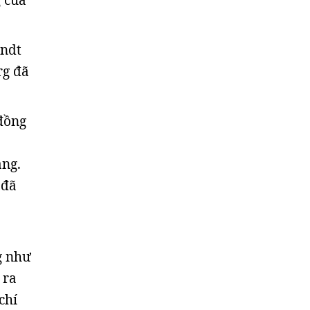
 của
andt
rg đã
đồng
ang.
 đã
g như
 ra
chí