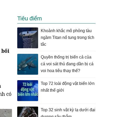
Tiêu điểm
Khoảnh khắc mô phỏng tàu
ngầm Titan nổ tung trong tích
tắc
 bối
Quyền thống trị biển cả của
o
cá voi sát thủ đang dần bị cá
voi hoa tiêu thay thế?
Top 72 loài động vật biển lớn
m
nhất thế giới
nh có
Top 32 sinh vật kỳ lạ dưới đại
dương sâu thẳm