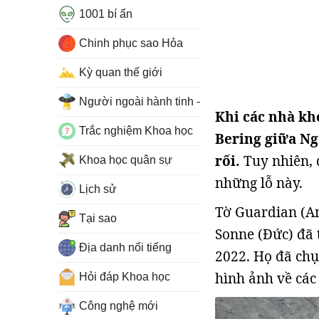
1001 bí ẩn
Chinh phục sao Hỏa
Kỳ quan thế giới
Người ngoài hành tinh - UFO
Khi các nhà kho
Trắc nghiệm Khoa học
Bering giữa Ng
rối.
Tuy nhiên, 
Khoa học quân sự
những lỗ này.
Lịch sử
Tờ Guardian (An
Tại sao
Sonne (Đức) đã 
Địa danh nổi tiếng
2022. Họ đã chụ
hình ảnh về cá
Hỏi đáp Khoa học
Công nghệ mới