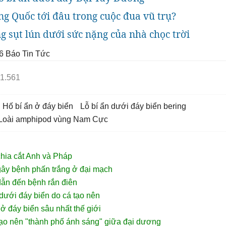
g Quốc tới đâu trong cuộc đua vũ trụ?
 sụt lún dưới sức nặng của nhà chọc trời
6
Báo Tin Tức
1.561
hố bí ẩn ở đáy biển
lỗ bí ẩn dưới đáy biển bering
Loài amphipod vùng Nam Cực
chia cắt Anh và Pháp
gây bệnh phấn trắng ở đại mạch
dẫn đến bệnh rắn điên
 dưới đáy biển do cá tạo nên
ở đáy biển sâu nhất thế giới
tạo nên "thành phố ánh sáng" giữa đại dương