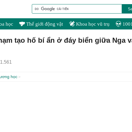
oa học
Thế giới động vật
Khoa học vũ trụ
1001
hạm tạo hố bí ẩn ở đáy biển giữa Nga v
1.561
dương học