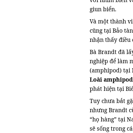
với nhím biển v
giun biển.
Và một thành vi
cũng tại Bảo tà
nhận thấy điều 
Bà Brandt đã lấ
nghiệp để làm m
(amphipod) tại
Loài amphipod
phát hiện tại Bi
Tuy chưa bắt gặ
nhưng Brandt cù
“họ hàng” tại N
sẽ sống trong c