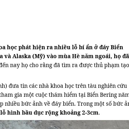
a học phát hiện ra nhiều lỗ bí ẩn ở đáy Biển
a và Alaska (Mỹ) vào mùa Hè năm ngoái, họ đã
đến nay họ cho rằng đã tìm ra được thủ phạm tạ
h) đưa tin các nhà khoa học trên tàu nghiên cứu
tham gia một cuộc thám hiểm tại Biển Bering nă
p nhiều bức ảnh về đáy biển. Trong một số bức ả
c
lỗ hình bầu dục rộng khoảng 2-3cm
.