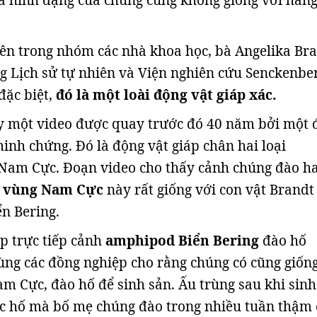
à hình dạng của chúng cũng không giống với hang
ên trong nhóm các nhà khoa học, bà Angelika Br
ng Lịch sử tự nhiên và Viện nghiên cứu Senckenbe
đặc biệt,
đó là một loài động vật giáp xác.
y một video được quay trước đó 40 năm bởi một 
inh chứng. Đó là động vật giáp chân hai loại
 Nam Cực. Đoạn video cho thấy cảnh chúng đào h
 vùng Nam Cực
này rất giống với con vật Brandt
ển Bering.
p trực tiếp cảnh
amphipod Biển Bering
đào hố
ng các đồng nghiệp cho rằng chúng có cũng giốn
am Cực, đào hố để sinh sản. Ấu trùng sau khi sinh
ác hố mà bố mẹ chúng đào trong nhiều tuần thậm 