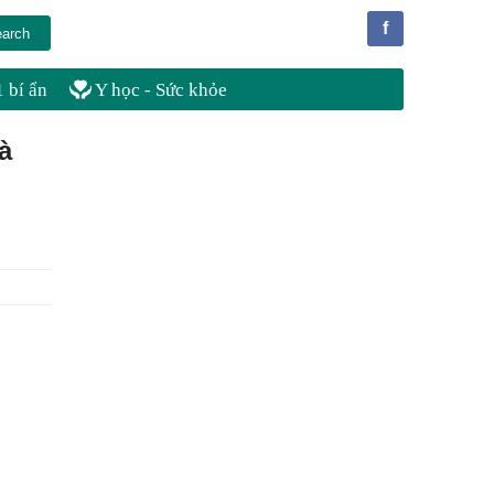
f
 bí ẩn
Y học - Sức khỏe
à