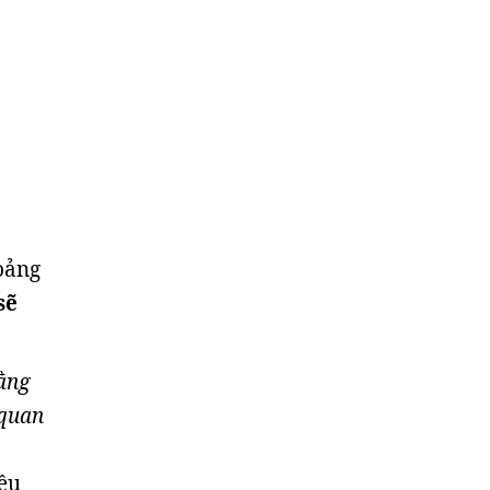
oảng
sẽ
rằng
 quan
iều