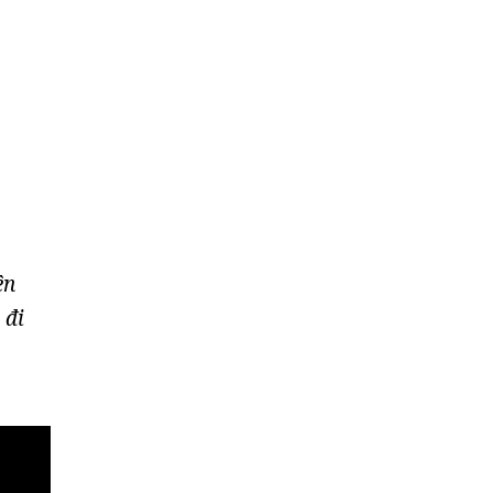
ên
 đi