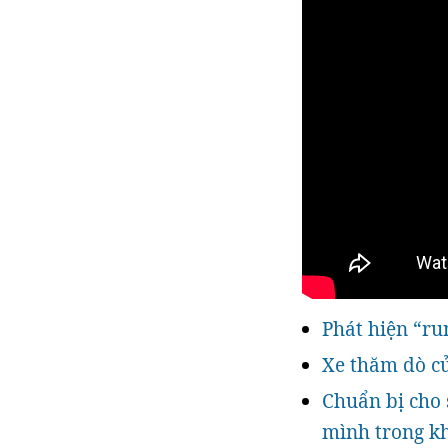
Phát hiện “ru
Xe thăm dò củ
Chuẩn bị cho 
mình trong k