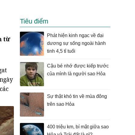
Tiêu điểm
Phát hiện kinh ngạc về đại
n từ
dương sự sống ngoài hành
tinh 4,5 tỉ tuổi
Cậu bé nhớ được kiếp trước
gat
của mình là người sao Hỏa
 ngày
các
Sự thật khó tin về mùa đông
trên sao Hỏa
400 triệu km, bí mật giữa sao
Hỏa và Trái đất là gì?