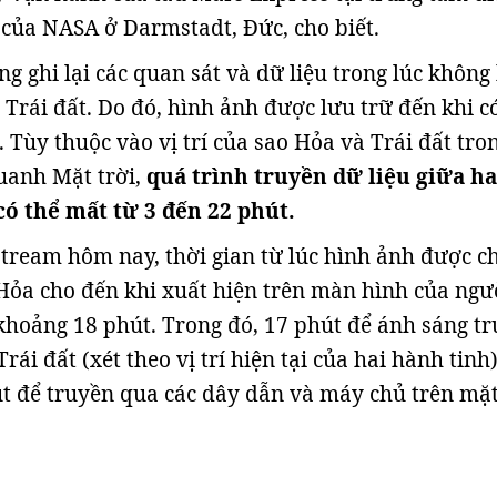
của NASA ở Darmstadt, Đức, cho biết.
g ghi lại các quan sát và dữ liệu trong lúc không 
i Trái đất. Do đó, hình ảnh được lưu trữ đến khi c
. Tùy thuộc vào vị trí của sao Hỏa và Trái đất tro
uanh Mặt trời,
quá trình truyền dữ liệu giữa ha
có thể mất từ 3 đến 22 phút.
stream hôm nay, thời gian từ lúc hình ảnh được c
Hỏa cho đến khi xuất hiện trên màn hình của ngư
khoảng 18 phút. Trong đó, 17 phút để ánh sáng t
rái đất (xét theo vị trí hiện tại của hai hành tinh
 để truyền qua các dây dẫn và máy chủ trên mặt