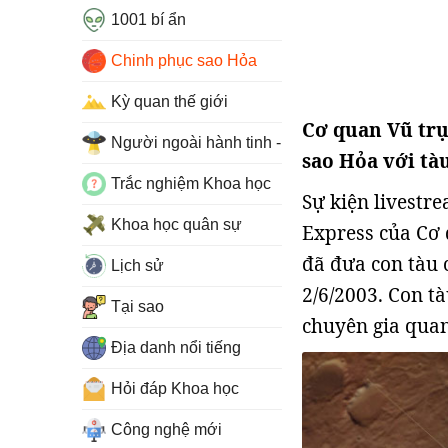
1001 bí ẩn
Chinh phục sao Hỏa
Kỳ quan thế giới
Cơ quan Vũ trụ
Người ngoài hành tinh - UFO
sao Hỏa với tà
Trắc nghiệm Khoa học
Sự kiện livest
Khoa học quân sự
Express của Cơ 
đã đưa con tàu 
Lịch sử
2/6/2003. Con t
Tại sao
chuyên gia quan 
Địa danh nổi tiếng
Hỏi đáp Khoa học
Công nghệ mới