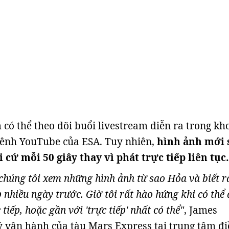
có thể theo dõi buổi livestream diễn ra trong kh
kênh YouTube của ESA. Tuy nhiên,
hình ảnh mới 
 cứ mỗi 50 giây thay vì phát trực tiếp liên tục.
chúng tôi xem những hình ảnh từ sao Hỏa và biết 
nhiều ngày trước. Giờ tôi rất hào hứng khi có thể
tiếp, hoặc gần với 'trực tiếp' nhất có thể"
, James
ý vận hành của tàu Mars Express tại trung tâm đ