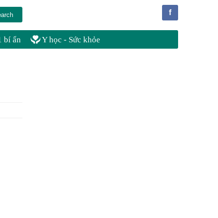
f
 bí ẩn
Y học - Sức khỏe