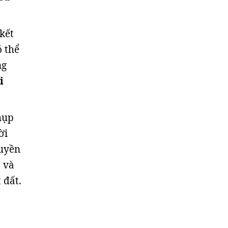
kết
ó thể
ng
i
hụp
ời
ruyền
) và
 đất.