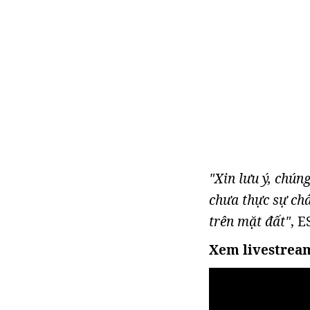
"Xin lưu ý, chún
chưa thực sự chắ
trên mặt đất"
, E
Xem livestream 