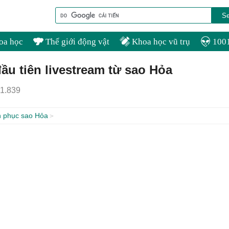
oa học
Thế giới động vật
Khoa học vũ trụ
1001
đầu tiên livestream từ sao Hỏa
1.839
h phục sao Hỏa