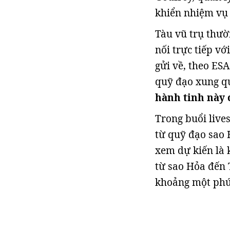
khiển nhiệm vụ 
Tàu vũ trụ thườn
nối trực tiếp vớ
gửi về, theo ESA
quỹ đạo xung q
hành tinh này 
Trong buổi live
từ quỹ đạo sao 
xem dự kiến là 
từ sao Hỏa đến T
khoảng một phút