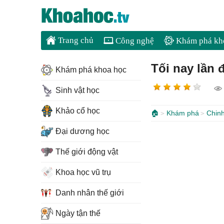
Trang chủ
Công nghệ
Khám phá kh
Tối nay lần 
Khám phá khoa học
Sinh vật học
Khảo cổ học
🏠
Khám phá
Chin
Đại dương học
Thế giới động vật
Khoa học vũ trụ
Danh nhân thế giới
Ngày tận thế