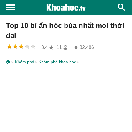
Top 10 bí ẩn hóc búa nhất mọi thời
đại
3,4
11
32.486
🏠
Khám phá
Khám phá khoa học