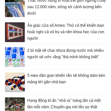
Thác nước hùng vĩ nhất thế giới ngừng chảy
sau 12.000 năm, sững sờ cảnh tượng bên
dưới
Ảo giác cửa sổ Ames: Thứ có thể khiến bạn
hoài nghi cả vũ trụ và nền khoa học của con
người
2 bí mật về chai nhựa đựng nước mà nhiều
người sẽ ước rằng "thà mình không biết"
5 mẹo dân gian khiến rắn sẽ không dám bén
mảng tới gần nhà bạn
Hang động bí ẩn "nhả ra" hàng tấn cá một
lần mỗi năm: Chuyên gia nói lên sự thật