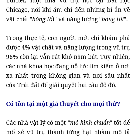
Turner, một nhà vũ trụ học tại Đại học
Chicago, nói khi ám chỉ đến những bí ẩn về
vật chất "
bóng tố
i" và năng lượng "
bóng tối
".
Trong thực tế, con người mới chỉ khám phá
được 4% vật chất và năng lượng trong vũ trụ
96% còn lại vẫn rất khó nắm bắt. Tuy nhiên,
các nhà khoa học đang nỗ lực tìm kiếm ở nơi
xa nhất trong không gian và nơi sâu nhất
của Trái đất để giải quyết hai câu đố đó.
Có tồn tại một giả thuyết cho mọi thứ?
Các nhà vật lý có một "
mô hình chuẩn
" tốt để
mổ xẻ vũ trụ thành từng hạt nhằm mô tả