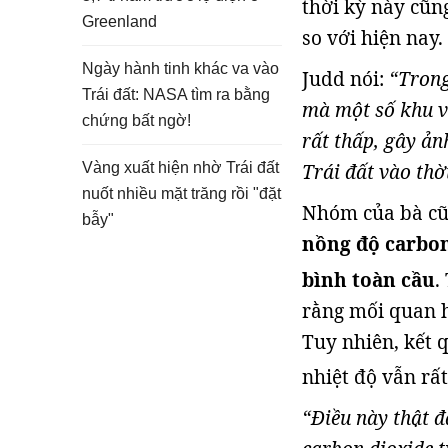
thời kỳ này cũn
Greenland
so với hiện nay.
Ngày hành tinh khác va vào
Judd nói:
“Trong
Trái đất: NASA tìm ra bằng
mà một số khu v
chứng bất ngờ!
rất thấp, gây ản
Trái đất vào thờ
Vàng xuất hiện nhờ Trái đất
nuốt nhiều mặt trăng rồi "đặt
Nhóm của bà cũ
bẫy"
nồng độ carbon
bình toàn cầu
.
rằng mối quan h
Tuy nhiên, kết 
nhiệt độ vẫn rấ
“Điều này thật 