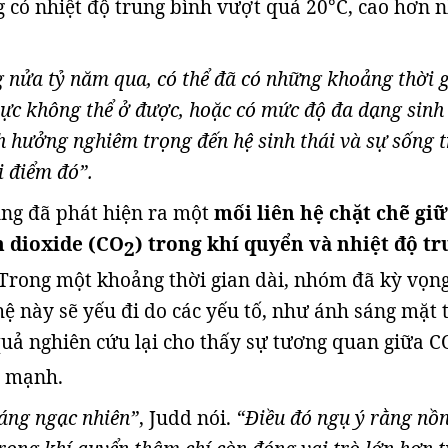
g có nhiệt độ trung bình vượt quá 20°C, cao hơn 
 nửa tỷ năm qua, có thể đã có những khoảng thời 
ực không thể ở được, hoặc có mức độ đa dạng sinh
h hưởng nghiêm trọng đến hệ sinh thái và sự sống t
i điểm đó”.
ng đã phát hiện ra một
mối liên hệ chặt chẽ gi
 dioxide (CO
) trong khí quyển và nhiệt độ t
2
 Trong một khoảng thời gian dài, nhóm đã kỳ vọn
ệ này sẽ yếu đi do các yếu tố, như ánh sáng mặt t
quả nghiên cứu lại cho thấy sự tương quan giữa C
t mạnh.
đáng ngạc nhiên”
, Judd nói.
“Điều đó ngụ ý rằng nồ