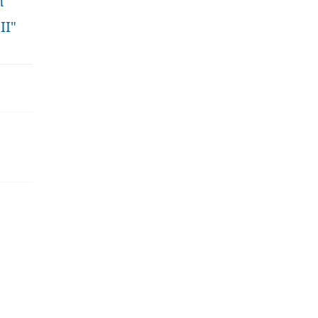
n
II"