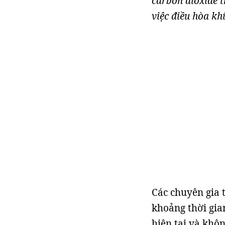
carbon dioxide t
việc điều hòa kh
Các chuyên gia 
khoảng thời gia
hiện tại và khôn