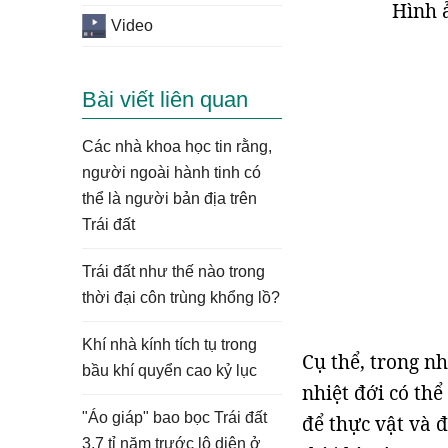
Hình 
Video
Bài viết liên quan
Các nhà khoa học tin rằng,
người ngoài hành tinh có
thể là người bản địa trên
Trái đất
Trái đất như thế nào trong
thời đại côn trùng khổng lồ?
Khí nhà kính tích tụ trong
Cụ thể, trong n
bầu khí quyển cao kỷ lục
nhiệt đới có thể
"Áo giáp" bao bọc Trái đất
để thực vật và đ
3,7 tỉ năm trước lộ diện ở