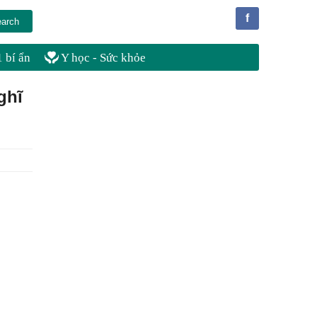
f
 bí ẩn
Y học - Sức khỏe
ghĩ