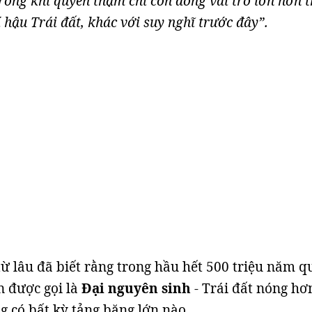
rong khí quyển thậm chí còn đóng vai trò lớn hơn 
í hậu Trái đất, khác với suy nghĩ trước đây”.
từ lâu đã biết rằng trong hầu hết 500 triệu năm qu
n được gọi là
Đại nguyên sinh
- Trái đất nóng hơ
g có bất kỳ tảng băng lớn nào.