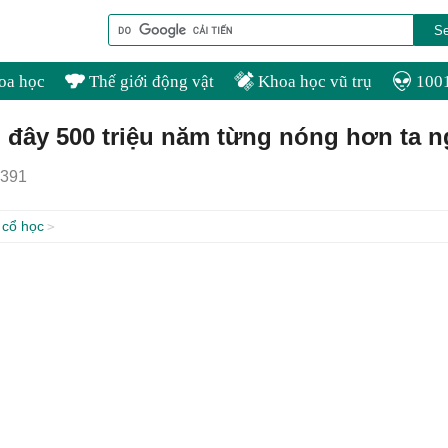
oa học
Thế giới động vật
Khoa học vũ trụ
1001
h đây 500 triệu năm từng nóng hơn ta n
391
 cổ học