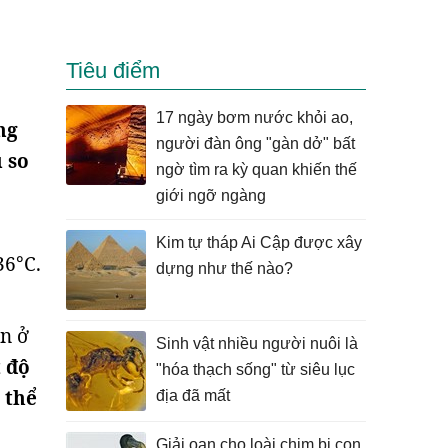
Tiêu điểm
17 ngày bơm nước khỏi ao,
ng
người đàn ông "gàn dở" bất
 so
ngờ tìm ra kỳ quan khiến thế
giới ngỡ ngàng
ộ
Kim tự tháp Ai Cập được xây
36°C.
dựng như thế nào?
an ở
Sinh vật nhiều người nuôi là
 độ
"hóa thạch sống" từ siêu lục
 thể
địa đã mất
Giải oan cho loài chim bị con