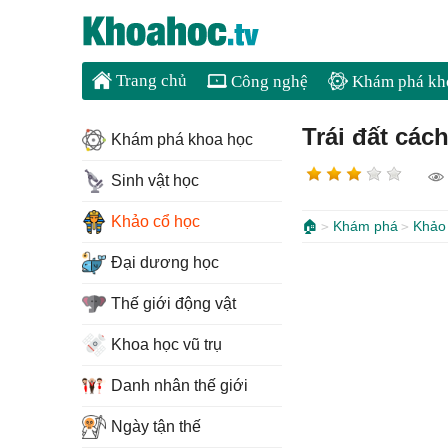
Trang chủ
Công nghệ
Khám phá kh
Trái đất các
Khám phá khoa học
Sinh vật học
Khảo cổ học
🏠
Khám phá
Khảo
Đại dương học
Thế giới động vật
Khoa học vũ trụ
Danh nhân thế giới
Ngày tận thế