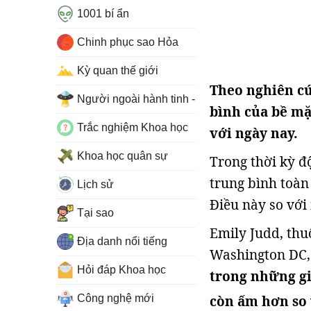
1001 bí ẩn
Chinh phục sao Hỏa
Kỳ quan thế giới
Theo nghiên cứ
Người ngoài hành tinh - UFO
bình của bề mặ
Trắc nghiệm Khoa học
với ngày nay.
Khoa học quân sự
Trong thời kỳ độ
trung bình toàn
Lịch sử
Điều này so với
Tại sao
Emily Judd, thu
Địa danh nổi tiếng
Washington DC, 
Hỏi đáp Khoa học
trong những gi
còn ấm hơn so 
Công nghệ mới