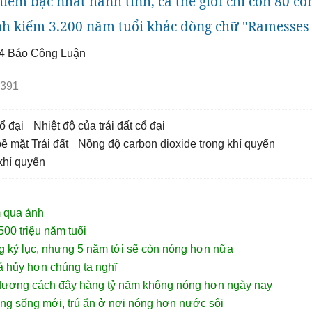
hiếm bậc nhất hành tinh, cả thế giới chỉ còn 80 co
h kiếm 3.200 năm tuổi khắc dòng chữ "Ramesses 
4
Báo Công Luận
391
cổ đại
nhiệt độ của trái đất cổ đại
bề mặt Trái đất
nồng độ carbon dioxide trong khí quyển
khí quyển
m qua ảnh
500 triệu năm tuổi
ng kỷ lục, nhưng 5 năm tới sẽ còn nóng hơn nữa
há hủy hơn chúng ta nghĩ
 dương cách đây hàng tỷ năm không nóng hơn ngày nay
ạng sống mới, trú ẩn ở nơi nóng hơn nước sôi