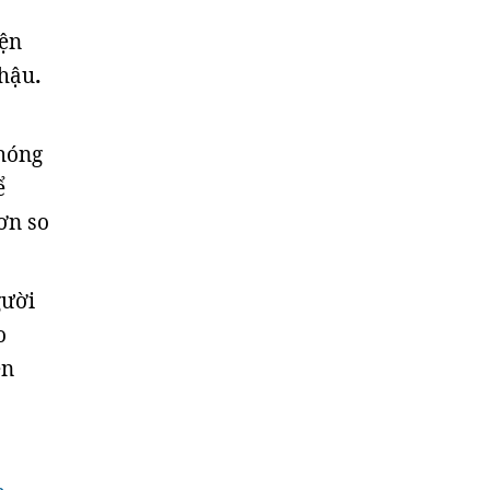
iện
 hậu
.
chóng
ể
ơn so
gười
o
ện