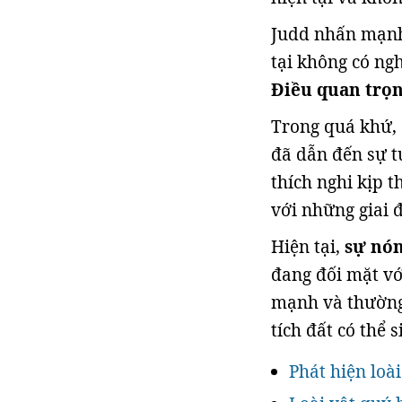
Judd nhấn mạnh 
tại không có ngh
Điều quan trọng
Trong quá khứ, 
đã dẫn đến sự tu
thích nghi kịp 
với những giai 
Hiện tại,
sự nón
đang đối mặt vớ
mạnh và thường
tích đất có thể 
Phát hiện loà