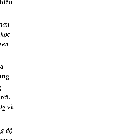
nhiều
gian
 học
rên
ữa
rung
g
rời.
O
và
2
ng độ