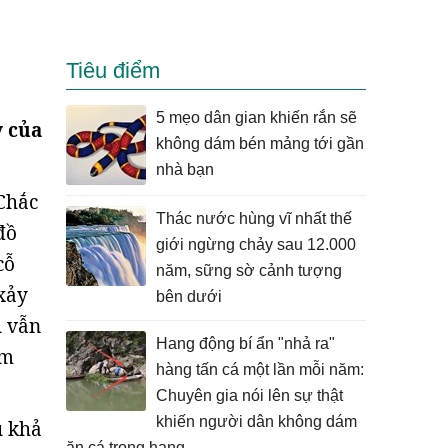
Tiêu điểm
5 mẹo dân gian khiến rắn sẽ
y của
không dám bén mảng tới gần
nhà bạn
Chắc
Thác nước hùng vĩ nhất thế
đồ
giới ngừng chảy sau 12.000
cỗ
năm, sững sờ cảnh tượng
xảy
bên dưới
u vẫn
Hang động bí ẩn "nhả ra"
ăm
hàng tấn cá một lần mỗi năm:
Chuyên gia nói lên sự thật
khiến người dân không dám
ủ khả
ăn cá trong hang