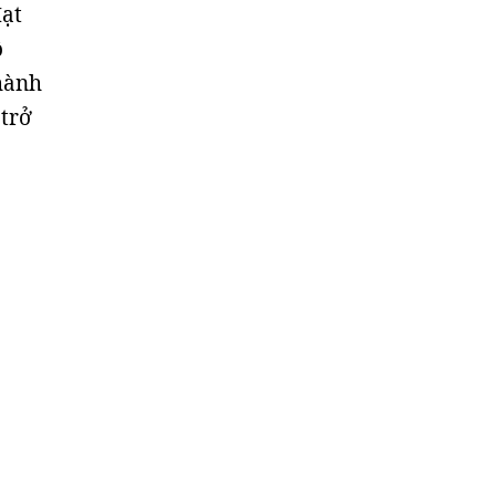
đạt
ồ
 hành
 trở