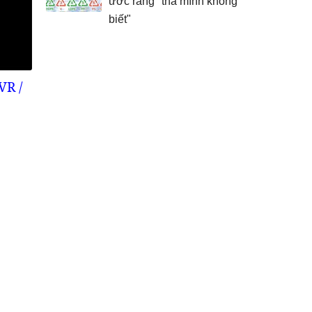
ước rằng "thà mình không
biết"
VR /