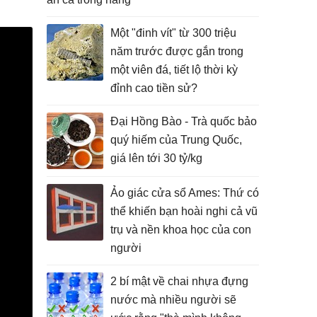
Một "đinh vít" từ 300 triệu
năm trước được gắn trong
một viên đá, tiết lộ thời kỳ
đỉnh cao tiền sử?
Đại Hồng Bào - Trà quốc bảo
quý hiếm của Trung Quốc,
giá lên tới 30 tỷ/kg
Ảo giác cửa sổ Ames: Thứ có
thể khiến bạn hoài nghi cả vũ
trụ và nền khoa học của con
người
2 bí mật về chai nhựa đựng
nước mà nhiều người sẽ