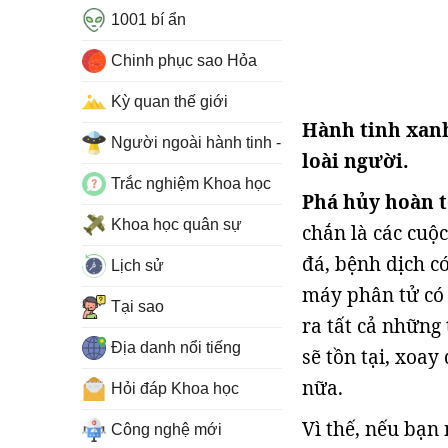
1001 bí ẩn
Chinh phục sao Hỏa
Kỳ quan thế giới
Hành tinh xanh
Người ngoài hành tinh - UFO
loài người.
Trắc nghiệm Khoa học
Phá hủy hoàn t
Khoa học quân sự
chắn là các cuộc
đá, bệnh dịch c
Lịch sử
máy phân tử có 
Tại sao
ra tất cả những
Địa danh nổi tiếng
sẽ tồn tại, xoa
nữa.
Hỏi đáp Khoa học
Vì thế, nếu bạn
Công nghệ mới