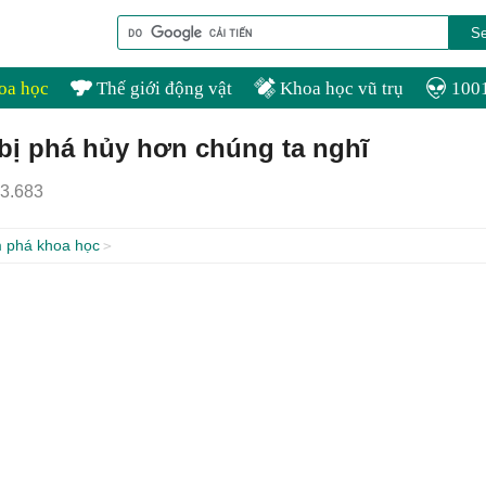
oa học
Thế giới động vật
Khoa học vũ trụ
1001
 bị phá hủy hơn chúng ta nghĩ
3.683
 phá khoa học