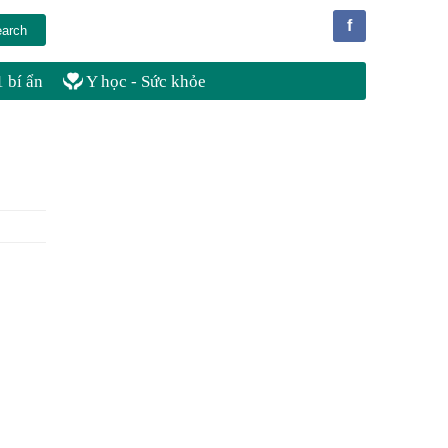
f
 bí ẩn
Y học - Sức khỏe