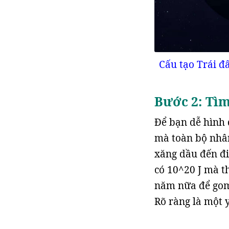
Cấu tạo Trái đ
Bước 2: Tì
Để bạn dễ hình 
mà toàn bộ nhân
xăng dầu đến điệ
có 10^20 J mà th
năm nữa để gom
Rõ ràng là một 