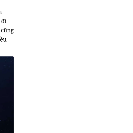
n
 đi
 cũng
iều