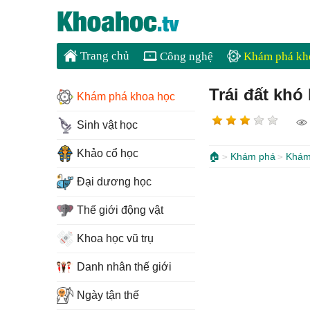
Trang chủ
Công nghệ
Khám phá kh
Trái đất khó
Khám phá khoa học
Sinh vật học
Khảo cổ học
🏠
Khám phá
Khám
Đại dương học
Thế giới động vật
Khoa học vũ trụ
Danh nhân thế giới
Ngày tận thế