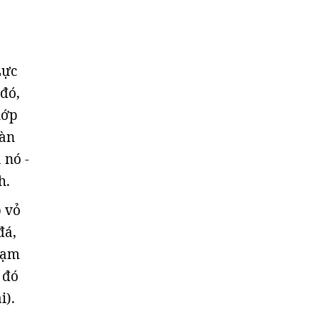
Lực
 đó,
lớp
oàn
 nó -
h.
p vỏ
đá,
tạm
 đó
i).