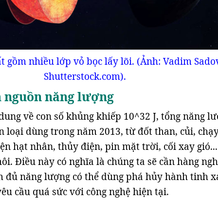
ất gồm nhiều lớp vỏ bọc lấy lõi. (Ảnh: Vadim Sado
Shutterstock.com).
m nguồn năng lượng
dung về con số khủng khiếp 10^32 J, tổng năng l
 loại dùng trong năm 2013, từ đốt than, củi, chạ
n hạt nhân, thủy điện, pin mặt trời, cối xay gió....
ôi. Điều này có nghĩa là chúng ta sẽ cần hàng ngh
 đủ năng lượng có thể dùng phá hủy hành tinh x
yêu cầu quá sức với công nghệ hiện tại.