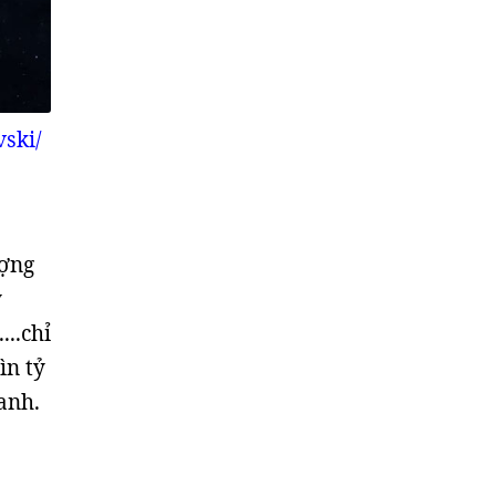
vski/
ượng
y
...chỉ
ìn tỷ
anh.