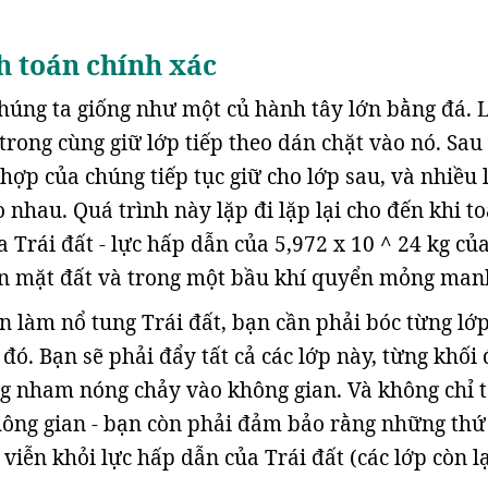
h toán chính xác
húng ta giống như một củ hành tây lớn bằng đá. 
trong cùng giữ lớp tiếp theo dán chặt vào nó. Sau
hợp của chúng tiếp tục giữ cho lớp sau, và nhiều 
 nhau. Quá trình này lặp đi lặp lại cho đến khi t
Trái đất - lực hấp dẫn của 5,972 x 10 ^ 24 kg của
ên mặt đất và trong một bầu khí quyển mỏng man
n làm nổ tung Trái đất, bạn cần phải bóc từng lớ
đó. Bạn sẽ phải đẩy tất cả các lớp này, từng khối 
g nham nóng chảy vào không gian. Và không chỉ 
hông gian - bạn còn phải đảm bảo rằng những thứ
viễn khỏi lực hấp dẫn của Trái đất (các lớp còn lạ