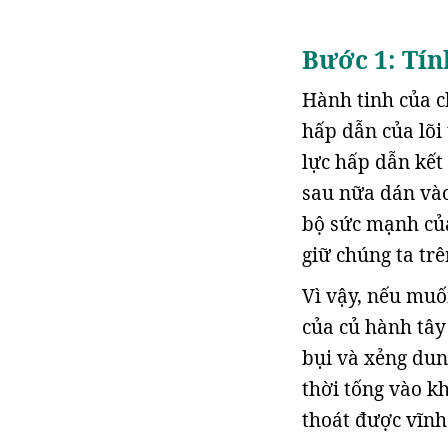
Bước 1: Tín
Hành tinh của c
hấp dẫn của lõi 
lực hấp dẫn kết 
sau nữa dán vào
bộ sức mạnh của 
giữ chúng ta tr
Vì vậy, nếu muố
của củ hành tây 
bụi và xẻng dun
thời tống vào k
thoát được vĩnh 