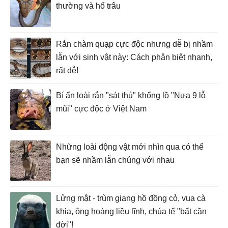
thường và hổ trâu
Rắn chàm quạp cực độc nhưng dễ bị nhầm
lẫn với sinh vật này: Cách phân biệt nhanh,
rất dễ!
Bí ẩn loài rắn "sát thủ" khổng lồ "Nưa 9 lỗ
mũi" cực độc ở Việt Nam
Những loài động vật mới nhìn qua có thể
bạn sẽ nhầm lẫn chúng với nhau
Lửng mật - trùm giang hồ đồng cỏ, vua cà
khịa, ông hoàng liều lĩnh, chúa tể "bất cần
đời"!