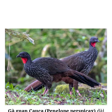
Gà guan Cauca (Penelope perspicax)
dài