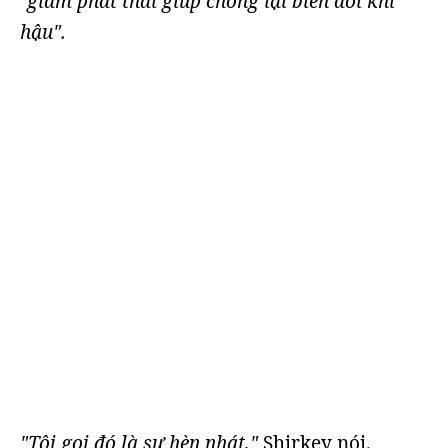
"giảm phát thải giúp chống lại biến đổi khí
hậu".
"Tôi gọi đó là sự hèn nhát,"
Shirkey nói.