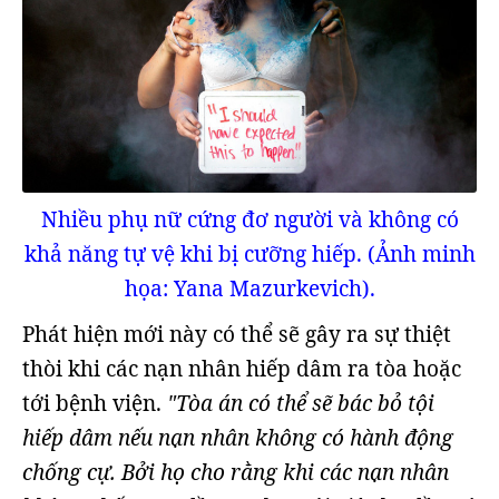
Nhiều phụ nữ cứng đơ người và không có
khả năng tự vệ khi bị cưỡng hiếp. (Ảnh minh
họa: Yana Mazurkevich).
Phát hiện mới này có thể sẽ gây ra sự thiệt
thòi khi các nạn nhân hiếp dâm ra tòa hoặc
tới bệnh viện.
"Tòa án có thể sẽ bác bỏ tội
hiếp dâm nếu nạn nhân không có hành động
chống cự. Bởi họ cho rằng khi các nạn nhân