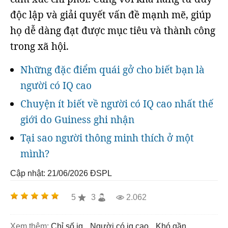
độc lập và giải quyết vấn đề mạnh mẽ, giúp
họ dễ dàng đạt được mục tiêu và thành công
trong xã hội.
Những đặc điểm quái gở cho biết bạn là
người có IQ cao
Chuyện ít biết về người có IQ cao nhất thế
giới do Guiness ghi nhận
Tại sao người thông minh thích ở một
mình?
Cập nhật: 21/06/2026
ĐSPL
5
3
2.062
Xem thêm:
chỉ số iq
người có iq cao
khó gần