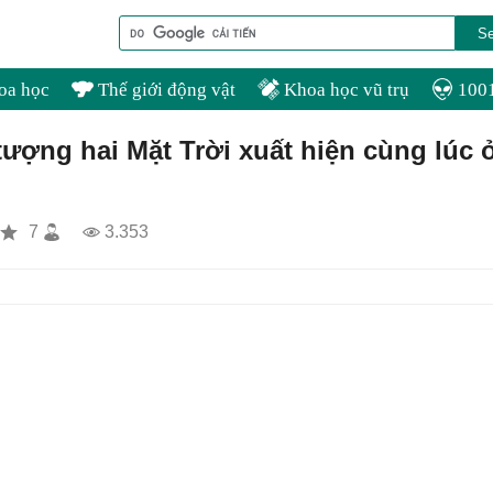
oa học
Thế giới động vật
Khoa học vũ trụ
1001
tượng hai Mặt Trời xuất hiện cùng lúc 
7
3.353