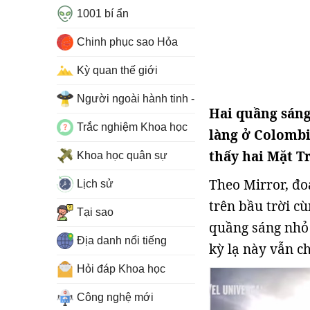
1001 bí ẩn
Chinh phục sao Hỏa
Kỳ quan thế giới
Người ngoài hành tinh - UFO
Hai quầng sáng
Trắc nghiệm Khoa học
làng ở Colombi
thấy hai Mặt Tr
Khoa học quân sự
Theo Mirror, đo
Lịch sử
trên bầu trời c
Tại sao
quầng sáng nhỏ
Địa danh nổi tiếng
kỳ lạ này vẫn c
Hỏi đáp Khoa học
Công nghệ mới