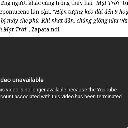
ững người khác cũng trông thấy hai
"Mặt Trời"
từ
Nepomuceno lân cận.
"Hiện tượng kéo dài đến 9 ho
 bị mây che phủ. Khi nhạt dần, chúng giống như vầ
h Mặt Trời
", Zapata nói.