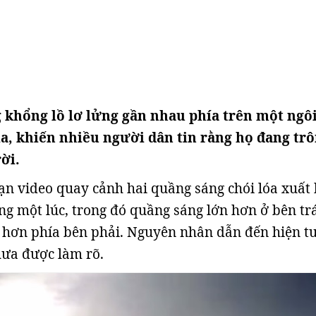
 khổng lồ lơ lửng gần nhau phía trên một ngô
a, khiến nhiều người dân tin rằng họ đang tr
ời.
ạn video quay cảnh hai quầng sáng chói lóa xuất 
ùng một lúc, trong đó quầng sáng lớn hơn ở bên tr
 hơn phía bên phải. Nguyên nhân dẫn đến hiện t
hưa được làm rõ.