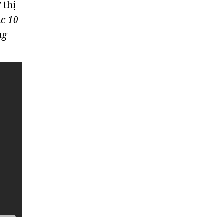
 thị
ặc 10
ng