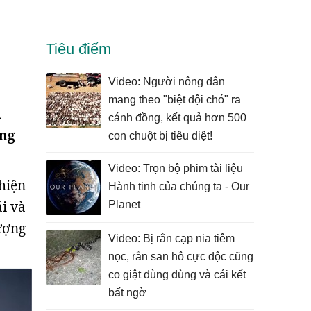
Tiêu điểm
Video: Người nông dân
mang theo "biệt đội chó" ra
i
cánh đồng, kết quả hơn 500
ông
con chuột bị tiêu diệt!
Video: Trọn bộ phim tài liệu
hiện
Hành tinh của chúng ta - Our
ái và
Planet
ượng
Video: Bị rắn cạp nia tiêm
nọc, rắn san hô cực độc cũng
co giật đùng đùng và cái kết
bất ngờ