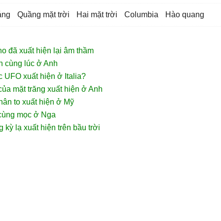
áng
quầng mặt trời
hai mặt trời
columbia
hào quang
o đã xuất hiện lại âm thầm
n cùng lúc ở Anh
 UFO xuất hiện ở Italia?
ủa mặt trăng xuất hiện ở Anh
hân to xuất hiện ở Mỹ
i cùng mọc ở Nga
kỳ lạ xuất hiện trên bầu trời