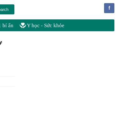
f
 bí ẩn
Y học - Sức khỏe
ở