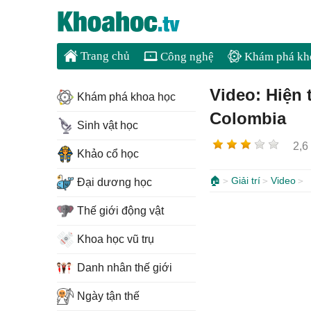
Trang chủ
Công nghệ
Khám phá kh
Video: Hiện 
Khám phá khoa học
Colombia
Sinh vật học
2,6
Khảo cổ học
🏠
Giải trí
Video
Đại dương học
Thế giới động vật
Khoa học vũ trụ
Danh nhân thế giới
Ngày tận thế