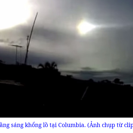
ng sáng khổng lồ tại Columbia. (Ảnh chụp từ clip