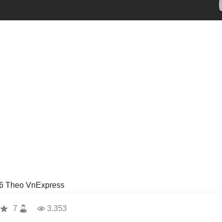
6
Theo VnExpress
7
3.353