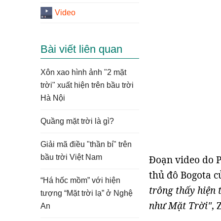
Video
Bài viết liên quan
Xôn xao hình ảnh "2 mặt
trời" xuất hiện trên bầu trời
Hà Nội
Quầng mặt trời là gì?
Giải mã điều "thần bí" trên
bầu trời Việt Nam
Đoạn video do P
thủ đô Bogota c
“Há hốc mồm” với hiện
trông thấy hiện 
tượng “Mặt trời lạ” ở Nghệ
như Mặt Trời"
, 
An