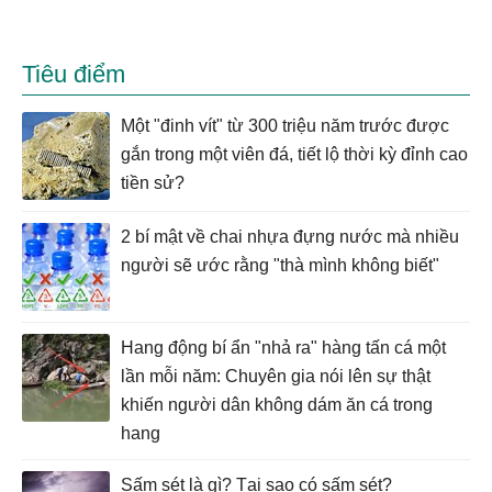
Tiêu điểm
Một "đinh vít" từ 300 triệu năm trước được
gắn trong một viên đá, tiết lộ thời kỳ đỉnh cao
tiền sử?
2 bí mật về chai nhựa đựng nước mà nhiều
người sẽ ước rằng "thà mình không biết"
Hang động bí ẩn "nhả ra" hàng tấn cá một
lần mỗi năm: Chuyên gia nói lên sự thật
khiến người dân không dám ăn cá trong
hang
Sấm sét là gì? Tại sao có sấm sét?