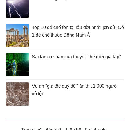
Top 10 đế chế tồn tại lâu đời nhất lịch sử: Có
1 đế chế thuộc Đông Nam Á
Sai lầm cơ bản của thuyết "thế giới giả lập"
Vụ án "gia tộc quỷ dữ" ăn thịt 1.000 người
vô tội
Trang chủ
.
Bảo mật
.
Liên hệ
.
Facebook
.