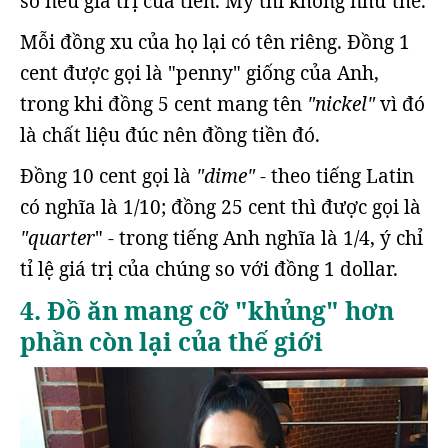
số nêu giá trị của tiền. Mỹ thì không như thế.
Mỗi đồng xu của họ lại có tên riêng. Đồng 1
cent được gọi là "penny" giống của Anh,
trong khi đồng 5 cent mang tên
"nickel"
vì đó
là chất liệu đúc nên đồng tiền đó.
Đồng 10 cent gọi là
"dime"
- theo tiếng Latin
có nghĩa là 1/10; đồng 25 cent thì được gọi là
"quarter
" - trong tiếng Anh nghĩa là 1/4, ý chỉ
tỉ lệ giá trị của chúng so với đồng 1 dollar.
4. Đồ ăn mang cỡ "khủng" hơn
phần còn lại của thế giới