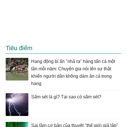
Tiêu điểm
Hang động bí ẩn "nhả ra" hàng tấn cá một
lần mỗi năm: Chuyên gia nói lên sự thật
khiến người dân không dám ăn cá trong
hang
Sấm sét là gì? Tại sao có sấm sét?
Sai lầm cơ bản của thuyết "thế giới giả lập"