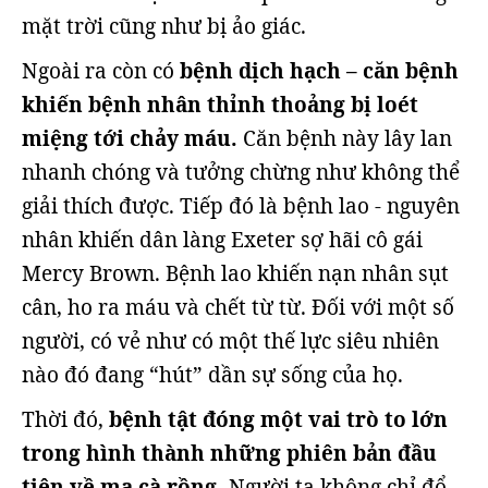
mặt trời cũng như bị ảo giác.
Ngoài ra còn có
bệnh dịch hạch – căn bệnh
khiến bệnh nhân thỉnh thoảng bị loét
miệng tới chảy máu.
Căn bệnh này lây lan
nhanh chóng và tưởng chừng như không thể
giải thích được. Tiếp đó là bệnh lao - nguyên
nhân khiến dân làng Exeter sợ hãi cô gái
Mercy Brown. Bệnh lao khiến nạn nhân sụt
cân, ho ra máu và chết từ từ. Đối với một số
người, có vẻ như có một thế lực siêu nhiên
nào đó đang “hút” dần sự sống của họ.
Thời đó,
bệnh tật đóng một vai trò to lớn
trong hình thành những phiên bản đầu
tiên về ma cà rồng.
Người ta không chỉ đổ