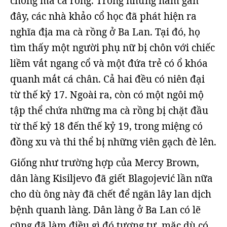
chống ma cà rồng. Trong những năm gần
đây, các nhà khảo cổ học đã phát hiện ra
nghĩa địa ma cà rồng ở Ba Lan. Tại đó, họ
tìm thấy một người phụ nữ bị chôn với chiếc
liềm vắt ngang cổ và một đứa trẻ có ổ khóa
quanh mắt cá chân. Cả hai đều có niên đại
từ thế kỷ 17. Ngoài ra, còn có một ngôi mộ
tập thể chứa những ma cà rồng bị chặt đầu
từ thế kỷ 18 đến thế kỷ 19, trong miệng có
đồng xu và thi thể bị những viên gạch đè lên.
Giống như trường hợp của Mercy Brown,
dân làng Kisiljevo đã giết Blagojević lần nữa
cho dù ông này đã chết để ngăn lây lan dịch
bệnh quanh làng. Dân làng ở Ba Lan có lẽ
cũng đã làm điều gì đó tương tự, mặc dù có