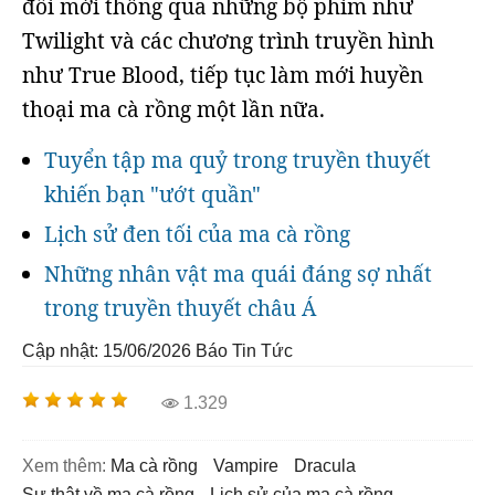
đổi mới thông qua những bộ phim như
Twilight và các chương trình truyền hình
như True Blood, tiếp tục làm mới huyền
thoại ma cà rồng một lần nữa.
Tuyển tập ma quỷ trong truyền thuyết
khiến bạn "ướt quần"
Lịch sử đen tối của ma cà rồng
Những nhân vật ma quái đáng sợ nhất
trong truyền thuyết châu Á
Cập nhật: 15/06/2026
Báo Tin Tức
1.329
Xem thêm:
ma cà rồng
vampire
dracula
sự thật về ma cà rồng
Lịch sử của ma cà rồng