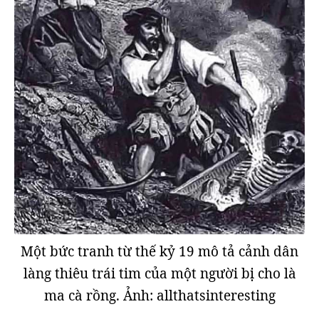
Một bức tranh từ thế kỷ 19 mô tả cảnh dân
làng thiêu trái tim của một người bị cho là
ma cà rồng. Ảnh: allthatsinteresting