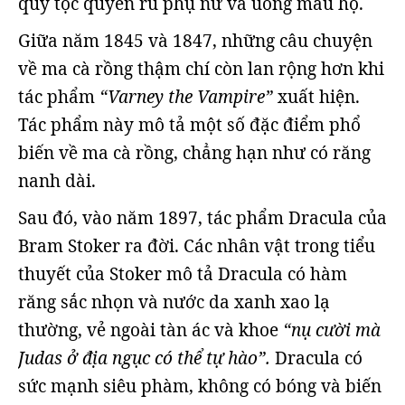
quý tộc quyến rũ phụ nữ và uống máu họ.
Giữa năm 1845 và 1847, những câu chuyện
về ma cà rồng thậm chí còn lan rộng hơn khi
tác phẩm
“Varney the Vampire”
xuất hiện.
Tác phẩm này mô tả một số đặc điểm phổ
biến về ma cà rồng, chẳng hạn như có răng
nanh dài.
Sau đó, vào năm 1897, tác phẩm Dracula của
Bram Stoker ra đời. Các nhân vật trong tiểu
thuyết của Stoker mô tả Dracula có hàm
răng sắc nhọn và nước da xanh xao lạ
thường, vẻ ngoài tàn ác và khoe
“nụ cười mà
Judas ở địa ngục có thể tự hào”.
Dracula có
sức mạnh siêu phàm, không có bóng và biến