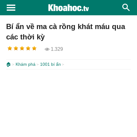
Bí ẩn về ma cà rồng khát máu qua
các thời kỳ
1.329
🏠
Khám phá
1001 bí ẩn