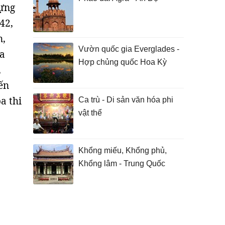
dựng
42,
n,
Vườn quốc gia Everglades -
ua
Hợp chủng quốc Hoa Kỳ
,
ến
a thi
Ca trù - Di sản văn hóa phi
vật thể
Khổng miếu, Khổng phủ,
Khổng lâm - Trung Quốc