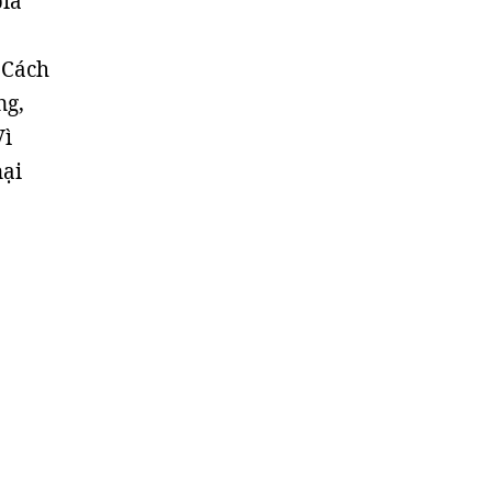
bia
 Cách
ng,
Vì
nại