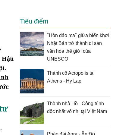
Tiêu điểm
"Hòn đảo ma" giữa biển khơi
Nhật Bản trở thành di sản
ề
văn hóa thế giới của
à Hậu
UNESCO
ội.
Thành cổ Acropolis tại
inh
Athens - Hy Lạp
ước
Thành nhà Hồ - Công trình
 tư
độc nhất vô nhị tại Việt Nam
c
Pháo đài Agra - Ấn Độ