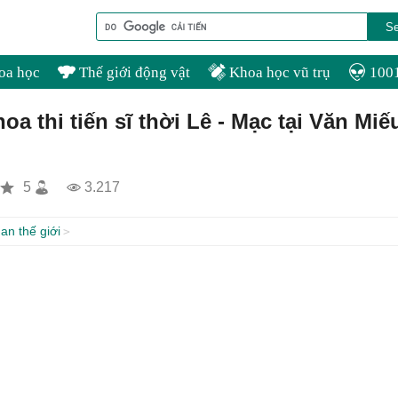
oa học
Thế giới động vật
Khoa học vũ trụ
1001
oa thi tiến sĩ thời Lê - Mạc tại Văn Miế
5
3.217
an thế giới