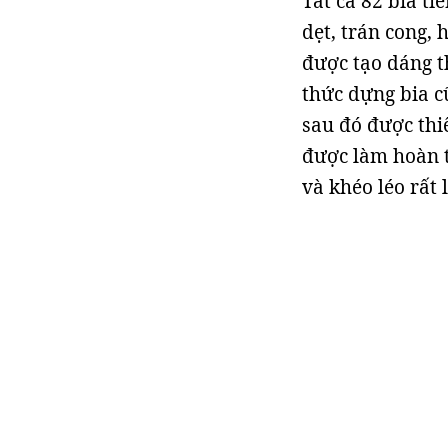
Tất cả 82 bia ti
dẹt, trán cong, 
được tạo dáng t
thức dựng bia c
sau đó được thiế
được làm hoàn t
và khéo léo rất