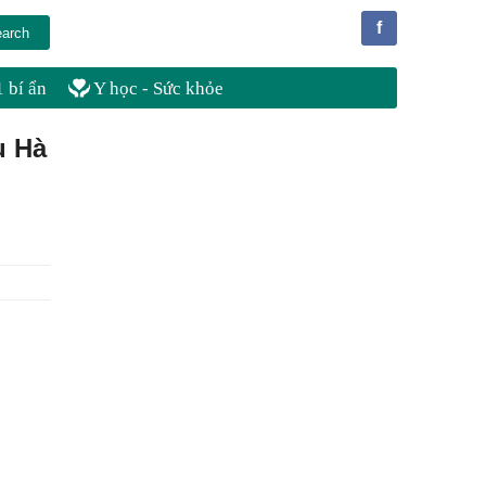
f
 bí ẩn
Y học - Sức khỏe
u Hà