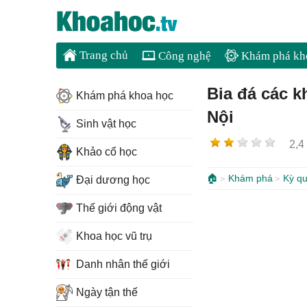
Trang chủ
Công nghệ
Khám phá kh
Bia đá các kh
Khám phá khoa học
Nội
Sinh vật học
2,4
Khảo cổ học
🏠
Khám phá
Kỳ qu
Đại dương học
Thế giới động vật
Khoa học vũ trụ
Danh nhân thế giới
Ngày tận thế