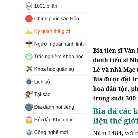
1001 bí ẩn
Chinh phục sao Hỏa
Kỳ quan thế giới
Người ngoài hành tinh - UFO
Bia tiến sĩ Văn
Trắc nghiệm Khoa học
danh tiến sĩ N
Lê và nhà Mạc 
Khoa học quân sự
Bia được đặt t
Lịch sử
hoa dân tộc, p
Tại sao
trong suốt 300
Địa danh nổi tiếng
Bia đá các k
liệu thế giớ
Hỏi đáp Khoa học
Năm 1484, với c
Công nghệ mới