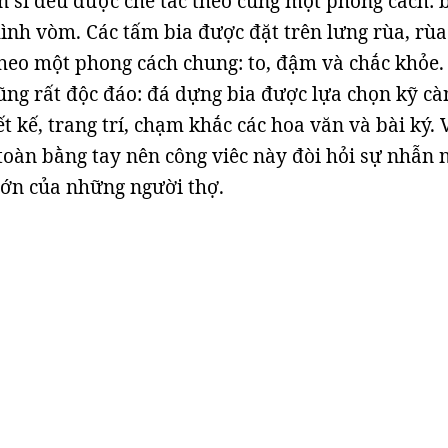
ến sĩ đều được chế tác theo cùng một phong cách: 
hình vòm. Các tấm bia được đặt trên lưng rùa, rùa
heo một phong cách chung: to, đậm và chắc khỏe.
ũng rất độc đáo: đá dựng bia được lựa chọn kỹ cà
t kế, trang trí, chạm khắc các hoa văn và bài ký. 
oàn bằng tay nên công viêc này đòi hỏi sự nhẫn 
 lớn của những người thợ.