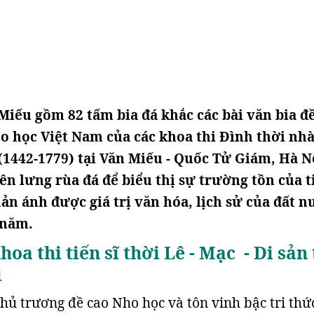
 Miếu gồm 82 tấm bia đá khắc các bài văn bia đ
ho học Việt Nam của các khoa thi Đình thời nh
(1442-1779) tại Văn Miếu - Quốc Tử Giám, Hà N
rên lưng rùa đá để biểu thị sự trường tồn của t
hản ánh được giá trị văn hóa, lịch sử của đất n
 năm.
hoa thi tiến sĩ thời Lê - Mạc - Di sản
i
hủ trương đề cao Nho học và tôn vinh bậc tri thứ