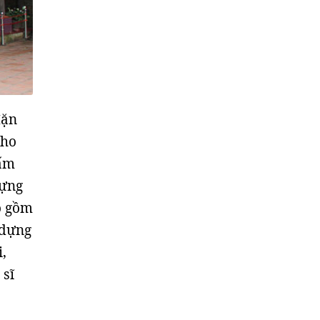
đặn
cho
tấm
dựng
o gồm
 dựng
i,
 sĩ