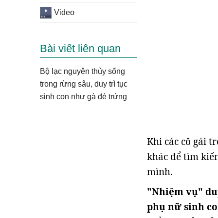
Video
Bài viết liên quan
Bộ lạc nguyên thủy sống
trong rừng sâu, duy trì tục
sinh con như gà đẻ trứng
Khi các cô gái t
khác để tìm ki
mình.
"Nhiệm vụ" duy
phụ nữ sinh co