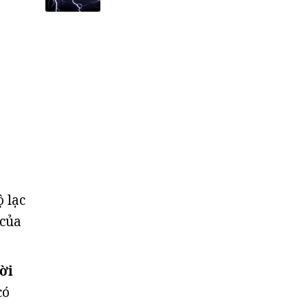
ộ lạc
 của
ời
có