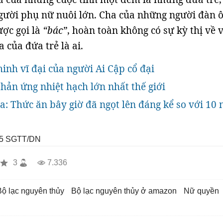
gười phụ nữ nuôi lớn. Cha của những người đàn 
ợc gọi là
“bác”
, hoàn toàn không có sự kỳ thị về v
a của đứa trẻ là ai.
nh vĩ đại của người Ai Cập cổ đại
phản ứng nhiệt hạch lớn nhất thế giới
a: Thức ăn bây giờ đã ngọt lên đáng kể so với 10
5
SGTT/DN
3
7.336
bộ lạc nguyên thủy
bộ lạc nguyên thủy ở amazon
nữ quyền