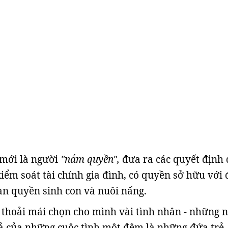
 mới là người
"nắm quyền",
đưa ra các quyết định
iểm soát tài chính gia đình, có quyền sở hữu với 
oàn quyền sinh con và nuôi nấng.
ể thoải mái chọn cho mình vài tình nhân - những 
ả của những cuộc tình một đêm là những đứa trẻ,