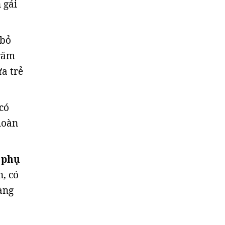
 gái
 bỏ
trăm
a trẻ
có
hoàn
 phụ
, có
àng