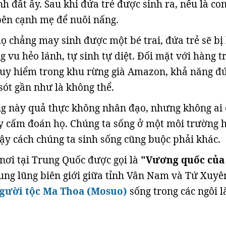
h đất ấy. Sau khi đứa trẻ được sinh ra, nếu là con
 bên cạnh mẹ để nuôi nấng.
họ chẳng may sinh được một bé trai, đứa trẻ sẽ bị
g vu hẻo lánh, tự sinh tự diệt. Đối mặt với hàng 
guy hiểm trong khu rừng già Amazon, khả năng đứ
sót gần như là không thể.
ng này quả thực không nhân đạo, nhưng không ai 
y cấm đoán họ. Chúng ta sống ở một môi trường 
vậy cách chúng ta sinh sống cũng buộc phải khác.
nơi tại Trung Quốc được gọi là
"Vương quốc của
ung lũng biên giới giữa tỉnh Vân Nam và Tứ Xuyên
gười tộc Ma Thoa (Mosuo)
sống trong các ngôi l