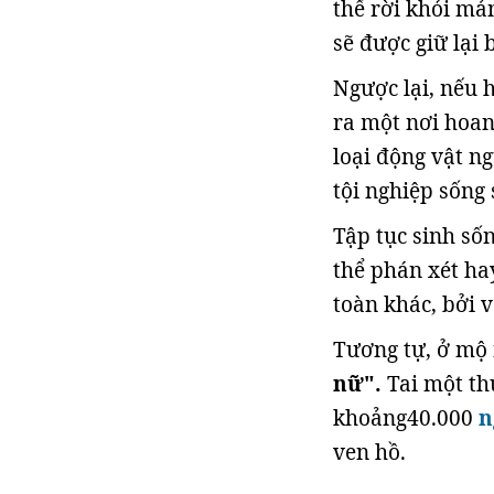
thể rời khỏi mản
sẽ được giữ lại
Ngược lại, nếu 
ra một nơi hoan
loại động vật n
tội nghiệp sống 
Tập tục sinh số
thể phán xét ha
toàn khác, bởi 
Tương tự, ở mộ 
nữ".
Tai một th
khoảng40.000
n
ven hồ.