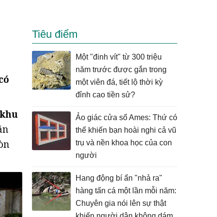
Tiêu điểm
Một "đinh vít" từ 300 triệu
năm trước được gắn trong
có
một viên đá, tiết lộ thời kỳ
đỉnh cao tiền sử?
 khu
Ảo giác cửa sổ Ames: Thứ có
ăn
thể khiến bạn hoài nghi cả vũ
còn
trụ và nền khoa học của con
người
Hang động bí ẩn "nhả ra"
hàng tấn cá một lần mỗi năm:
Chuyên gia nói lên sự thật
khiến người dân không dám