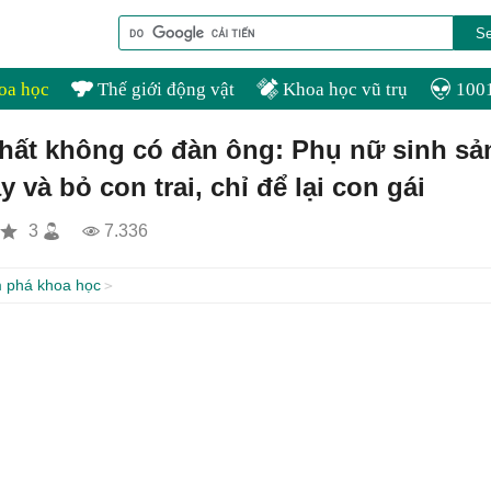
oa học
Thế giới động vật
Khoa học vũ trụ
1001
nhất không có đàn ông: Phụ nữ sinh sả
 và bỏ con trai, chỉ để lại con gái
3
7.336
 phá khoa học