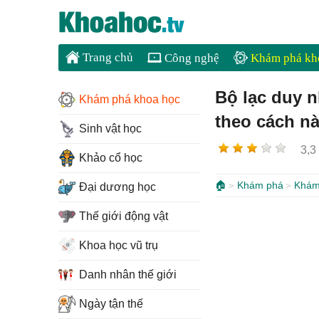
Trang chủ
Công nghệ
Khám phá kh
Bộ lạc duy 
Khám phá khoa học
theo cách này
Sinh vật học
3,3
Khảo cổ học
🏠
Khám phá
Khám
Đại dương học
Thế giới động vật
Khoa học vũ trụ
Danh nhân thế giới
Ngày tận thế