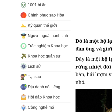
1001 bí ẩn
Chinh phục sao Hỏa
Kỳ quan thế giới
Người ngoài hành tinh - UFO
Đó là một bộ l
Trắc nghiệm Khoa học
đàn ông và giớ
Khoa học quân sự
Đây là một
bộ l
rừng nhiệt đớ
Lịch sử
bắn, hái lượm v
Tại sao
nhỏ.
Địa danh nổi tiếng
Hỏi đáp Khoa học
Công nghệ mới