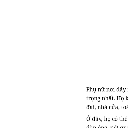
Phụ nữ nơi đây
trọng nhất. Họ k
đai, nhà cửa, t
Ở đây, họ có th
đàn ông. Kết qu