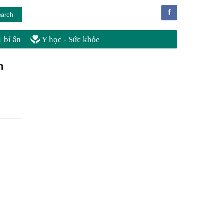
f
 bí ẩn
Y học - Sức khỏe
n