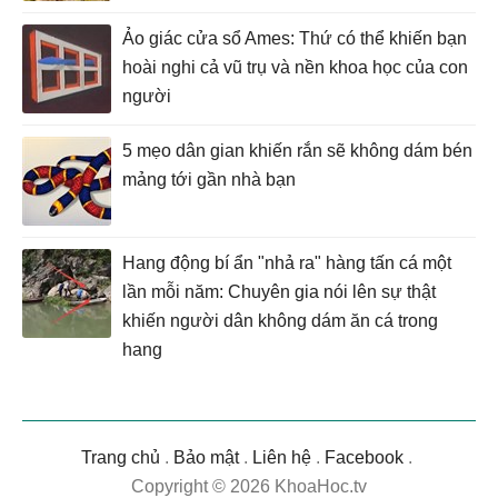
Ảo giác cửa sổ Ames: Thứ có thể khiến bạn
hoài nghi cả vũ trụ và nền khoa học của con
người
5 mẹo dân gian khiến rắn sẽ không dám bén
mảng tới gần nhà bạn
Hang động bí ẩn "nhả ra" hàng tấn cá một
lần mỗi năm: Chuyên gia nói lên sự thật
khiến người dân không dám ăn cá trong
hang
Trang chủ
.
Bảo mật
.
Liên hệ
.
Facebook
.
Copyright © 2026 KhoaHoc.tv