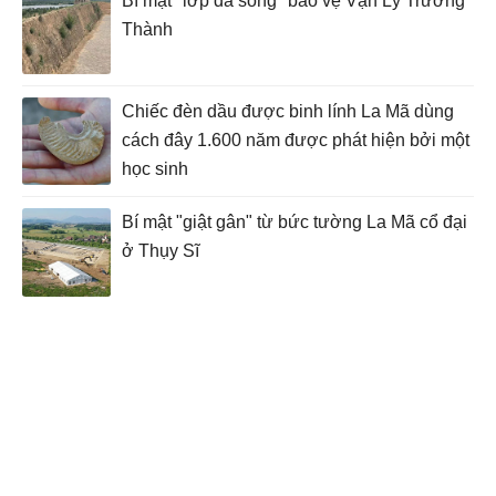
Bí mật "lớp da sống" bảo vệ Vạn Lý Trường
Thành
Chiếc đèn dầu được binh lính La Mã dùng
cách đây 1.600 năm được phát hiện bởi một
học sinh
Bí mật "giật gân" từ bức tường La Mã cổ đại
ở Thụy Sĩ