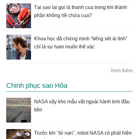
Tại sao lại gọi là thanh cua trong khi thành
phần không hề chứa cua?
Khoa học đã chứng minh “tiếng sét ái tình”
chỉ là sự ham muốn thể xác
Xem thêm
Chinh phục sao Hỏa
NASA xây kho mẫu vật ngoài hành tinh đầu
tiên
Trước khi "tử nạn", robot NASA có phát hiện