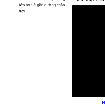
lớn hơn ở gần đường chân
trời
H