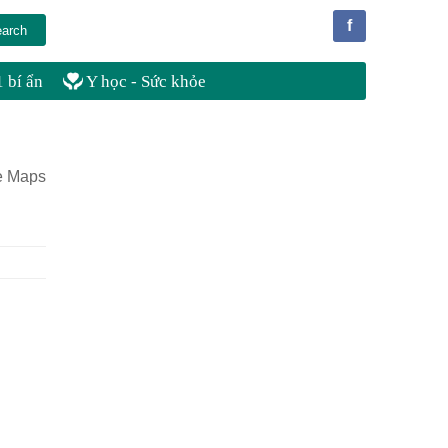
f
 bí ẩn
Y học - Sức khỏe
le Maps