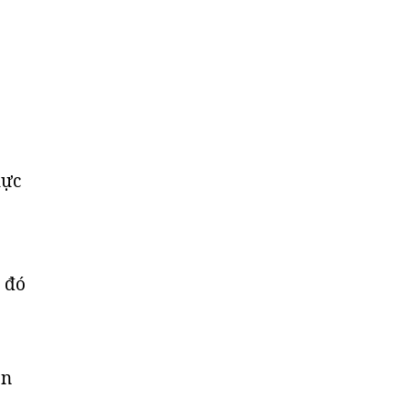
hực
u đó
ọn