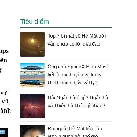
Tiêu điểm
Top 7 bí mật về Hệ Mặt trời
vẫn chưa có lời giải đáp
aps
iên
Ông chủ SpaceX Elon Musk
g
tiết lộ phi thuyền vũ trụ và
UFO thách thức vật lý?
bay"
Dải Ngân hà là gì? Ngân hà
 vũ
và Thiên hà khác gì nhau?
hành
Ra ngoài Hệ Mặt trời, tàu
NASA đụng độ "thế giới