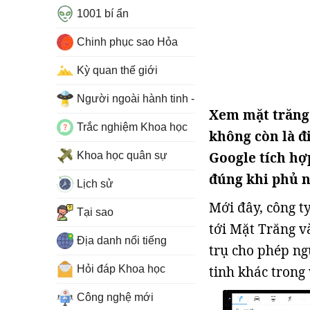
1001 bí ẩn
Chinh phục sao Hỏa
Kỳ quan thế giới
Người ngoài hành tinh - UFO
Xem mặt trăng,
Trắc nghiệm Khoa học
không còn là đ
Google tích hợ
Khoa học quân sự
đúng khi phủ n
Lịch sử
Mới đây, công t
Tại sao
tới Mặt Trăng v
Địa danh nổi tiếng
trụ cho phép n
Hỏi đáp Khoa học
tinh khác trong 
Công nghệ mới