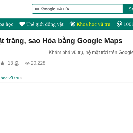
oa học
Thế giới động vật
Khoa học vũ trụ
1001
t trăng, sao Hỏa bằng Google Maps
Khám phá vũ trụ, hệ mặt trời trên Goog
13
20.228
học vũ trụ