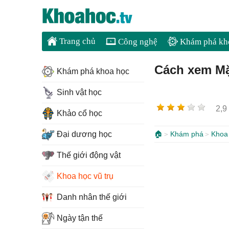
Trang chủ
Công nghệ
Khám phá kh
Cách xem Mặ
Khám phá khoa học
Sinh vật học
2,9
Khảo cổ học
Đại dương học
🏠
Khám phá
Khoa 
Thế giới động vật
Khoa học vũ trụ
Danh nhân thế giới
Ngày tận thế