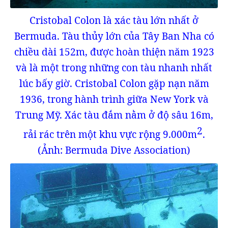
Cristobal Colon là xác tàu lớn nhất ở
Bermuda. Tàu thủy lớn của Tây Ban Nha có
chiều dài 152m, được hoàn thiện năm 1923
và là một trong những con tàu nhanh nhất
lúc bấy giờ. Cristobal Colon gặp nạn năm
1936, trong hành trình giữa New York và
Trung Mỹ. Xác tàu đắm nằm ở độ sâu 16m,
2
rải rác trên một khu vực rộng 9.000m
.
(Ảnh: Bermuda Dive Association)