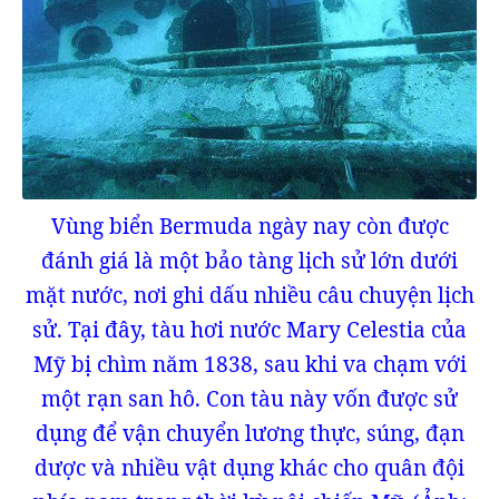
Vùng biển Bermuda ngày nay còn được
đánh giá là một bảo tàng lịch sử lớn dưới
mặt nước, nơi ghi dấu nhiều câu chuyện lịch
sử. Tại đây, tàu hơi nước Mary Celestia của
Mỹ bị chìm năm 1838, sau khi va chạm với
một rạn san hô. Con tàu này vốn được sử
dụng để vận chuyển lương thực, súng, đạn
dược và nhiều vật dụng khác cho quân đội