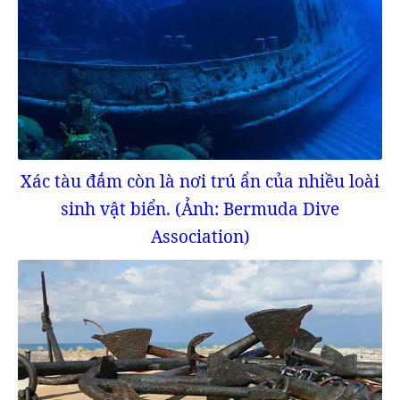
Xác tàu đắm còn là nơi trú ẩn của nhiều loài
sinh vật biển. (Ảnh: Bermuda Dive
Association)