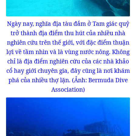
Ngày nay, nghĩa địa tàu đắm ở Tam giác quỷ
trở thành địa điểm thu hút của nhiều nhà
nghiên cứu trên thế giới, với đặc điểm thuận
lợi về tầm nhìn và là vùng nước nông. Không
chỉ là địa điểm nghiên cứu của các nhà khảo
cổ hay giới chuyên gia, đây cũng là nơi khám
phá của nhiều thợ lặn. (Ảnh: Bermuda Dive
Association)