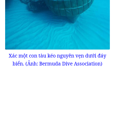
Xác một con tàu kéo nguyên vẹn dưới đáy
biển. (Ảnh: Bermuda Dive Association)