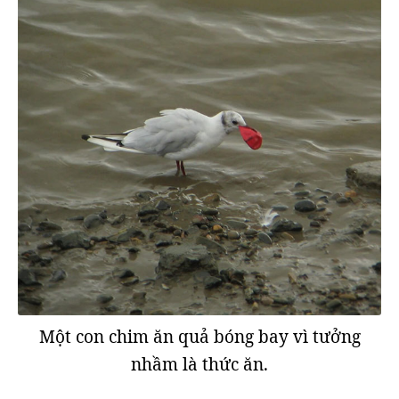
Một con chim ăn quả bóng bay vì tưởng
nhầm là thức ăn.