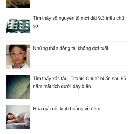
Tìm thấy số nguyên tố mới dài 9,3 triệu chữ
số
Những thần đồng tài không đợi tuổi
Tìm thấy xác tàu "Titanic Chile" bí ẩn sau 95
năm mất tích dưới đáy biển
Hóa giải nỗi kinh hoàng về đêm