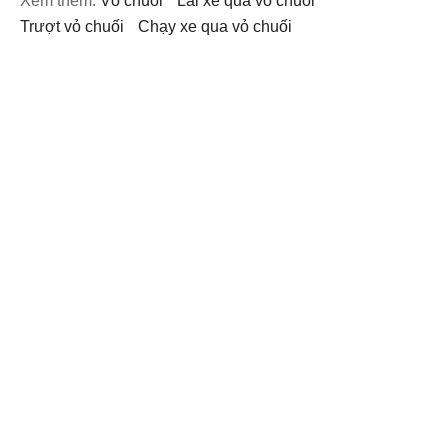
Xem thêm:
vỏ chuối
lái xe qua vỏ chuối
trượt vỏ chuối
chạy xe qua vỏ chuối