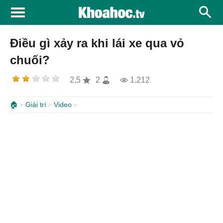
Điều gì xảy ra khi lái xe qua vỏ
chuối?
2,5
2
1.212
🏠
Giải trí
Video