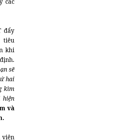
y các
T đẩy
tiêu
n khi
định.
ạn sẽ
ứ hai
g kìm
 hiện
ớm và
h.
 viên