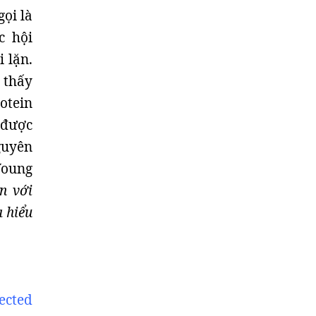
gọi là
c hội
 lặn.
 thấy
otein
 được
guyên
Young
n với
a hiểu
ected