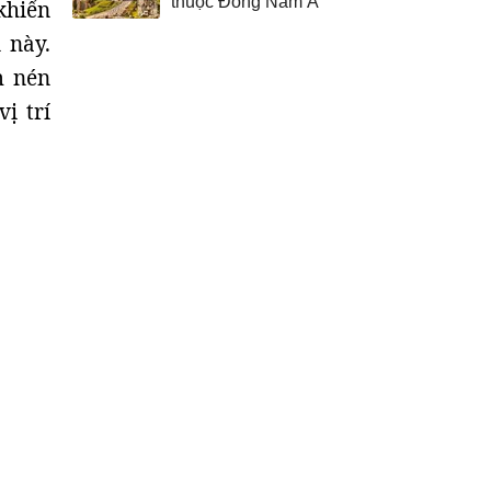
thuộc Đông Nam Á
khiển
 này.
m nén
ị trí