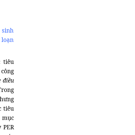
 sinh
 loạn
 tiêu
 công
 điều
Trong
nhưng
 tiêu
í mục
y PER