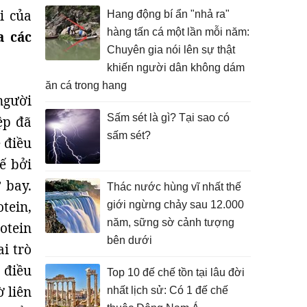
i của
Hang động bí ẩn "nhả ra"
hàng tấn cá một lần mỗi năm:
a các
Chuyên gia nói lên sự thật
khiến người dân không dám
ăn cá trong hang
người
Sấm sét là gì? Tại sao có
ệp đã
sấm sét?
 điều
ế bởi
 bay.
Thác nước hùng vĩ nhất thế
tein,
giới ngừng chảy sau 12.000
năm, sững sờ cảnh tượng
otein
bên dưới
i trò
 điều
Top 10 đế chế tồn tại lâu đời
ờ liên
nhất lịch sử: Có 1 đế chế