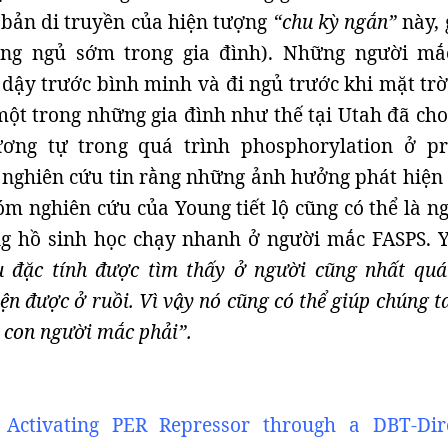
bản di truyền của hiện tượng
“chu kỳ ngắn”
này, 
ứng ngủ sớm trong gia đình). Những người mắ
dậy trước bình minh và đi ngủ trước khi mặt trời
ột trong những gia đình như thế tại Utah đã cho
ương tự trong quá trình phosphorylation ở pr
 nghiên cứu tin rằng những ảnh hưởng phát hiện
óm nghiên cứu của Young tiết lộ cũng có thể là n
g hồ sinh học chạy nhanh ở người mắc FASPS. 
u đặc tính được tìm thấy ở người cũng nhất quá
ện được ở ruồi. Vì vậy nó cũng có thể giúp chúng t
 con người mắc phải”.
 Activating PER Repressor through a DBT-Dir