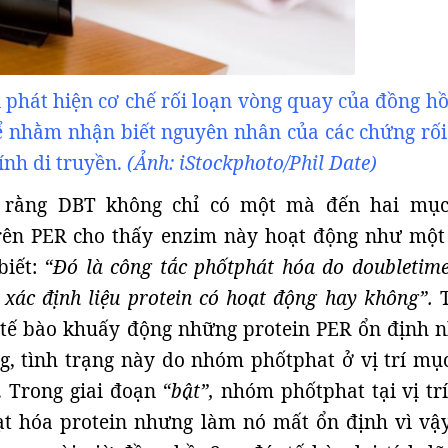
phát hiện cơ chế rối loạn vòng quay của đồng hồ
ể nhằm nhận biết nguyên nhân của các chứng rối
ính di truyền.
(Ảnh: iStockphoto/Phil Date
)
n rằng DBT không chỉ có một mà đến hai mục
rên PER cho thấy enzim này hoạt động như một
biết:
“Đó là công tắc phốtphát hóa do doubletime
ò xác định liệu protein có hoạt động hay không”.
tế bào khuấy động những protein PER ổn định 
, tình trạng này do nhóm phốtphat ở vị trí mục
. Trong giai đoạn
“bật”,
nhóm phốtphat tại vị tr
oạt hóa protein nhưng làm nó mất ổn định vì vậ