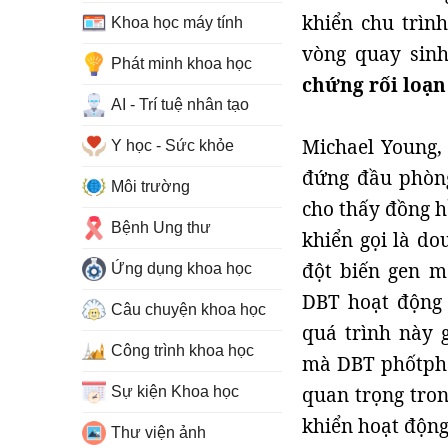
khiển chu trình
Khoa học máy tính
vòng quay sinh 
Phát minh khoa học
chứng rối loạn
AI - Trí tuệ nhân tạo
Michael Young, 
Y học - Sức khỏe
đứng đầu phòng
Môi trường
cho thấy đồng h
Bệnh Ung thư
khiển gọi là do
đột biến gen m
Ứng dụng khoa học
DBT hoạt động 
Câu chuyện khoa học
quá trình này g
Công trình khoa học
mà DBT phốtphat
quan trọng tron
Sự kiện Khoa học
khiển hoạt động 
Thư viện ảnh