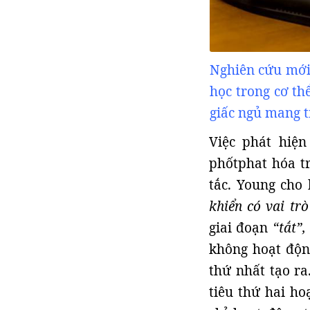
Nghiên cứu mới 
học trong cơ th
giấc ngủ mang t
Việc phát hiệ
phốtphat hóa t
tắc. Young cho 
khiển có vai tr
giai đoạn
“tắt”,
không hoạt động
thứ nhất tạo ra
tiêu thứ hai h