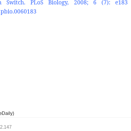
on Switch. PLoS Biology, 2008; 6 (7): e183
.pbio.0060183
eDaily)
2.147