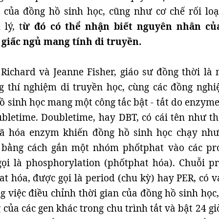
 của đồng hồ sinh học, cũng như cơ chế rối loạ
lý, t
ừ đó có thể nhận biết nguyên nhân củ
 giấc ngủ mang tính di truyền.
Richard và Jeanne Fisher, giáo sư đồng thời là 
 thí nghiệm di truyền học, cùng các đồng nghi
ồ sinh học mang một công tắc bật - tắt do enzyme
ubletime. Doubletime, hay DBT, có cái tên như th
ã hóa enzym khiến đồng hồ sinh học chạy như
bằng cách gắn một nhóm phốtphat vào các pro
ọi là phosphorylation (phốtphat hóa). Chuỗi pr
 hóa, được gọi là period (chu kỳ) hay PER, có va
g việc điều chỉnh thời gian của đồng hồ sinh học,
của các gen khác trong chu trình tắt và bật 24 gi