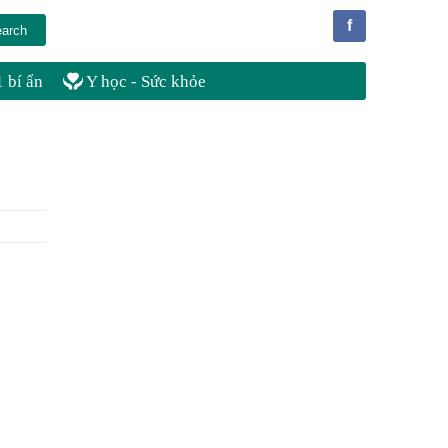
f
 bí ẩn
Y học - Sức khỏe