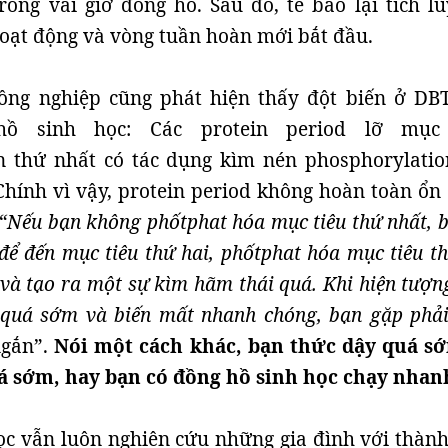
rong vài giờ đồng hồ. Sau đó, tế bào lại tích lũ
oạt động và vòng tuần hoàn mới bắt đầu.
ồng nghiệp cũng phát hiện thấy đột biến ở DB
ồ sinh học: Các protein period lỡ mục 
n thứ nhất có tác dụng kìm nén phosphorylatio
hính vì vậy, protein period không hoàn toàn ổn 
“Nếu bạn không phốtphat hóa mục tiêu thứ nhất, b
để đến mục tiêu thứ hai, phốtphat hóa mục tiêu th
 và tạo ra một sự kìm hãm thái quá. Khi hiện tượn
quá sớm và biến mất nhanh chóng, bạn gặp phải
ngắn”.
Nói một cách khác, bạn thức dậy quá s
á sớm, hay bạn có đồng hồ sinh học chạy nhan
c vẫn luôn nghiên cứu những gia đình với thành