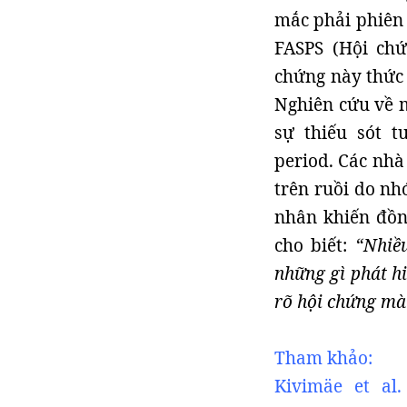
mắc phải phiên 
FASPS (Hội ch
chứng này thức 
Nghiên cứu về m
sự thiếu sót t
period. Các nhà
trên ruồi do nh
nhân khiến đồn
cho biết:
“Nhiề
những gì phát hi
rõ hội chứng mà
Tham khảo:
Kivimäe et al.