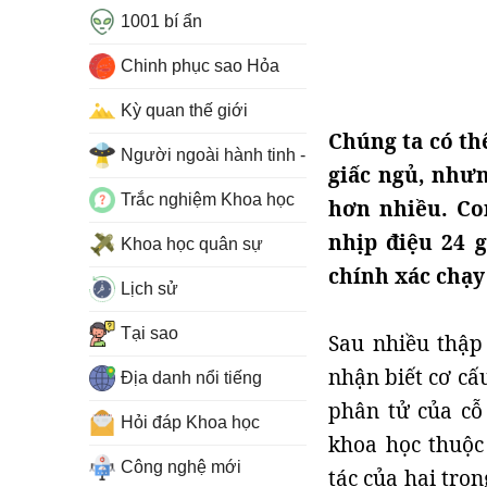
1001 bí ẩn
Chinh phục sao Hỏa
Kỳ quan thế giới
Chúng ta có th
Người ngoài hành tinh - UFO
giấc ngủ, nhưn
Trắc nghiệm Khoa học
hơn nhiều. Co
nhịp điệu 24 
Khoa học quân sự
chính xác chạy 
Lịch sử
Tại sao
Sau nhiều thập
nhận biết cơ cấ
Địa danh nổi tiếng
phân tử của cỗ
Hỏi đáp Khoa học
khoa học thuộc 
Công nghệ mới
tác của hai tron