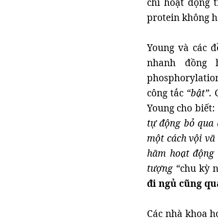
chỉ hoạt động t
protein không h
Young và các đ
nhanh đồng h
phosphorylatio
công tắc
“bật”.
C
Young cho biết:
tự động bỏ qua 
một cách vội vã
hãm hoạt động 
tượng “
chu kỳ 
đi ngủ cũng qu
Các nhà khoa họ