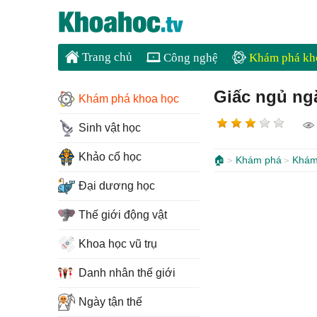
Trang chủ
Công nghệ
Khám phá kh
Giấc ngủ ng
Khám phá khoa học
Sinh vật học
Khảo cổ học
🏠
Khám phá
Khám
Đại dương học
Thế giới động vật
Khoa học vũ trụ
Danh nhân thế giới
Ngày tận thế