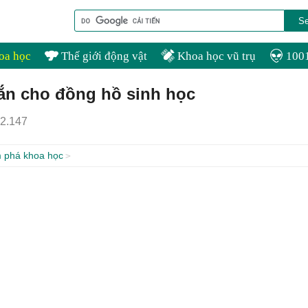
oa học
Thế giới động vật
Khoa học vũ trụ
1001
ắn cho đồng hồ sinh học
2.147
 phá khoa học