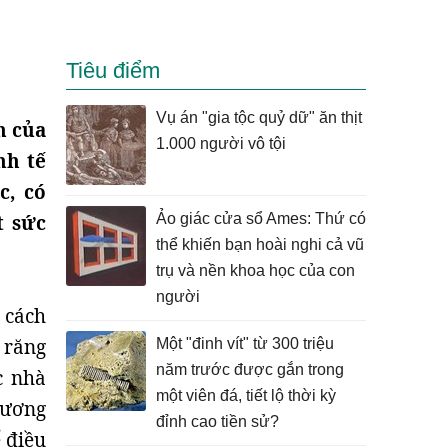
Tiêu điểm
Vụ án "gia tộc quỷ dữ" ăn thịt
n của
1.000 người vô tội
nh tế
c, có
t sức
Ảo giác cửa sổ Ames: Thứ có
thể khiến bạn hoài nghi cả vũ
trụ và nền khoa học của con
người
 cách
 răng
Một "đinh vít" từ 300 triệu
năm trước được gắn trong
c nhà
một viên đá, tiết lộ thời kỳ
tương
đỉnh cao tiền sử?
ể điều