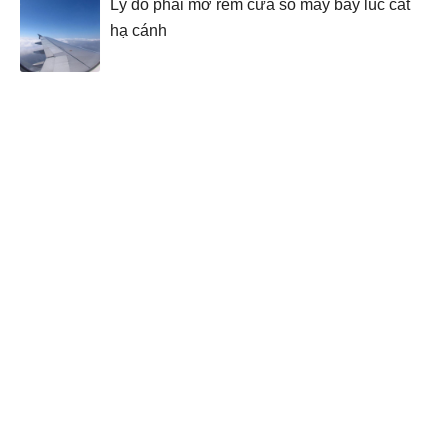
Lý do phải mở rèm cửa sổ máy bay lúc cất
hạ cánh