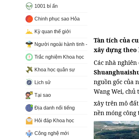
1001 bí ẩn
Chinh phục sao Hỏa
Kỳ quan thế giới
Tàn tích của c
Người ngoài hành tinh - UFO
xây dựng theo 
Trắc nghiệm Khoa học
Các nhà nghiên
Khoa học quân sự
Shuanghuaish
nguồn gốc của 
Lịch sử
Wang Wei, chủ t
Tại sao
xây trên mô đất
Địa danh nổi tiếng
nền móng công t
Hỏi đáp Khoa học
Công nghệ mới