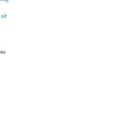
 sử
 đại