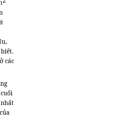
2
m
n
à
Nu,
biết.
ở các
ung
 cuối
 nhất
 của