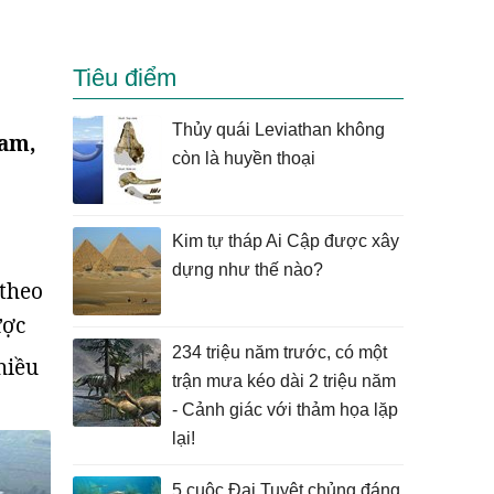
Tiêu điểm
Thủy quái Leviathan không
Nam,
còn là huyền thoại
Kim tự tháp Ai Cập được xây
dựng như thế nào?
 theo
ược
234 triệu năm trước, có một
hiều
trận mưa kéo dài 2 triệu năm
- Cảnh giác với thảm họa lặp
lại!
5 cuộc Đại Tuyệt chủng đáng