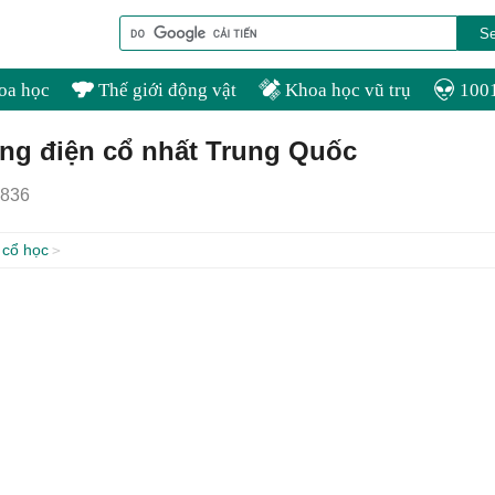
oa học
Thế giới động vật
Khoa học vũ trụ
1001
ung điện cổ nhất Trung Quốc
836
 cổ học