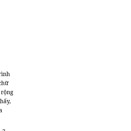
rình
 chữ
 rộng
thấy,
a