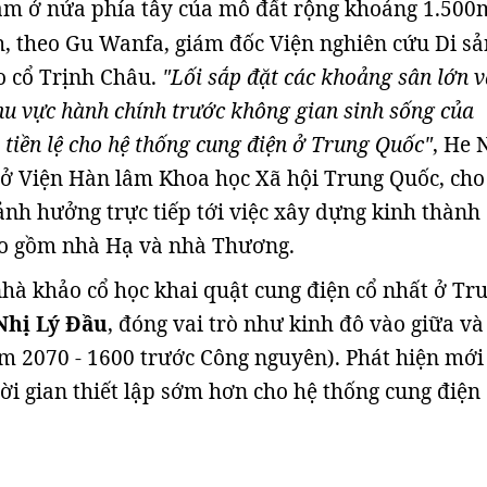
ằm ở nửa phía tây của mô đất rộng khoảng 1.500
h, theo Gu Wanfa, giám đốc Viện nghiên cứu Di sả
o cổ Trịnh Châu.
"Lối sắp đặt các khoảng sân lớn v
hu vực hành chính trước không gian sinh sống của
 tiền lệ cho hệ thống cung điện ở Trung Quốc"
, He 
ở Viện Hàn lâm Khoa học Xã hội Trung Quốc, cho 
 ảnh hưởng trực tiếp tới việc xây dựng kinh thành 
ao gồm nhà Hạ và nhà Thương.
nhà khảo cổ học khai quật cung điện cổ nhất ở Tr
 Nhị Lý Đầu
, đóng vai trò như kinh đô vào giữa và
m 2070 - 1600 trước Công nguyên). Phát hiện mới
hời gian thiết lập sớm hơn cho hệ thống cung điện