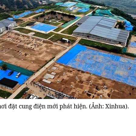
ơi đặt cung điện mới phát hiện. (Ảnh: Xinhua).