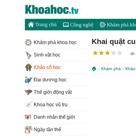
Trang chủ
Công nghệ
Khám phá kh
Khai quật c
Khám phá khoa học
Sinh vật học
Khảo cổ học
🏠
Khám phá
Khảo
Đại dương học
Thế giới động vật
Khoa học vũ trụ
Danh nhân thế giới
Ngày tận thế