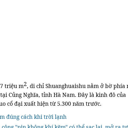
2
17 triệu m
, di chỉ Shuanghuaishu nằm ở bờ phía
tại Củng Nghĩa, tỉnh Hà Nam. Đây là kinh đô của
o cổ đại xuất hiện từ 5.300 năm trước.
m đúng cách khi trời lạnh
 công "pin không khí kẽm" có thể sạc lại, mở ra t