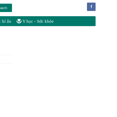
f
 bí ẩn
Y học - Sức khỏe