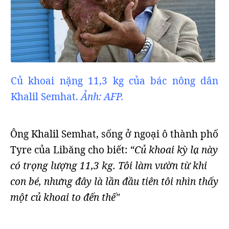
Củ khoai nặng 11,3 kg của bác nông dân
Khalil Semhat.
Ảnh: AFP.
Ông Khalil Semhat, sống ở ngoại ô thành phố
Tyre của Libăng cho biết:
“Củ khoai kỳ lạ này
có trọng lượng 11,3 kg. Tôi làm vườn từ khi
con bé, nhưng đây là lần đầu tiên tôi nhìn thấy
một củ khoai to đến thế"