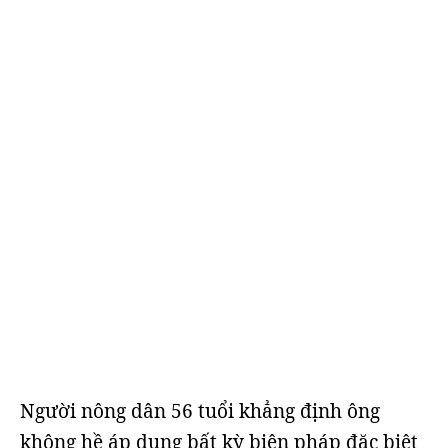
Người nông dân 56 tuổi khẳng định ông
không hề áp dụng bất kỳ biện pháp đặc biệt