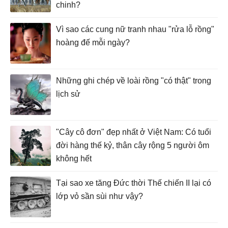
chinh?
Vì sao các cung nữ tranh nhau "rửa lỗ rồng"
hoàng đế mỗi ngày?
Những ghi chép về loài rồng "có thật" trong
lịch sử
"Cây cô đơn" đẹp nhất ở Việt Nam: Có tuổi
đời hàng thế kỷ, thân cây rộng 5 người ôm
không hết
Tại sao xe tăng Đức thời Thế chiến II lại có
lớp vỏ sần sùi như vậy?