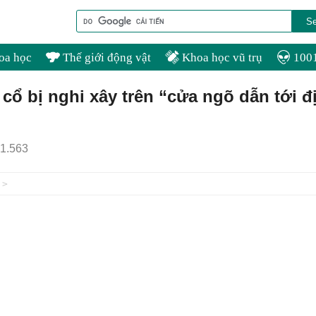
oa học
Thế giới động vật
Khoa học vũ trụ
1001
i cổ bị nghi xây trên “cửa ngõ dẫn tới đ
1.563