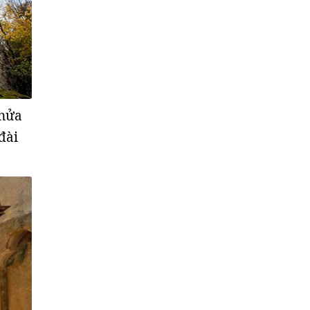
 nửa
đài