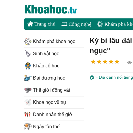
Trang chủ
Công nghệ
Khám phá kh
Kỳ bí lâu đà
Khám phá khoa học
ngục"
Sinh vật học
Khảo cổ học
🏠
Địa danh nổi tiếng
Đại dương học
Thế giới động vật
Khoa học vũ trụ
Danh nhân thế giới
Ngày tận thế