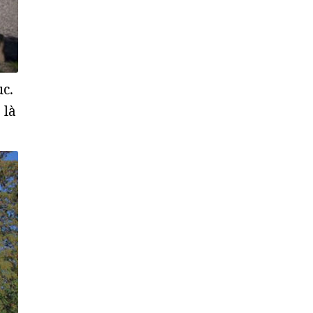
ục.
 là