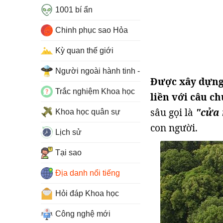
1001 bí ẩn
Chinh phục sao Hỏa
Kỳ quan thế giới
Người ngoài hành tinh - UFO
Được xây dựng 
Trắc nghiệm Khoa học
liền với câu c
sâu gọi là
"cửa 
Khoa học quân sự
con người.
Lịch sử
Tại sao
Địa danh nổi tiếng
Hỏi đáp Khoa học
Công nghệ mới