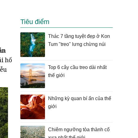
Tiêu điểm
Thác 7 tầng tuyệt đẹp ở Kon
Tum "treo" lưng chừng núi
ắn
ái hố
Top 6 cây cầu treo dài nhất
iễu
thế giới
Những kỳ quan bí ẩn của thế
giới
Chiêm ngưỡng tòa thành cổ
xưa nhất thế giới