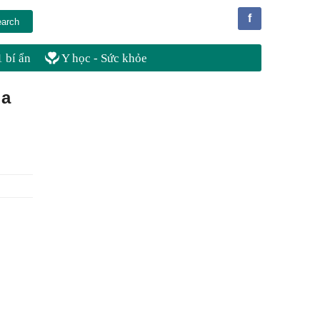
f
 bí ẩn
Y học - Sức khỏe
ịa