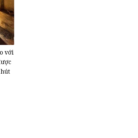
o với
được
 hút