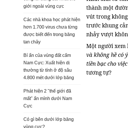
giới ngoài vùng cực
thành một đườn
vút trong không
Các nhà khoa học phát hiện
trước khung cản
hơn 1.700 virus chưa từng
nhảy vượt không
được biết đến trong băng
tan chảy
Một người xem k
và không hề có ý
Bí ẩn của vùng đất cấm
tiền bạc cho việ
Nam Cực: Xuất hiện dị
thường từ tính ở độ sâu
tương tự?
4.800 mét dưới lớp băng
Phát hiện 2 "thế giới đã
mất" ẩn mình dưới Nam
Cực
Có gì bên dưới lớp băng
vùng cực?