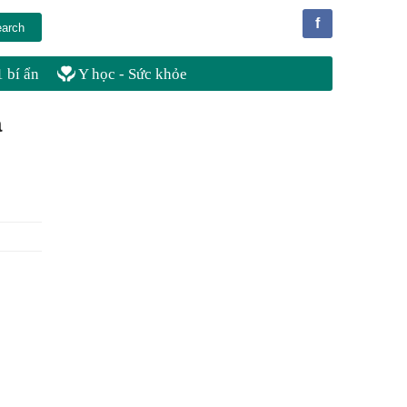
f
 bí ẩn
Y học - Sức khỏe
a