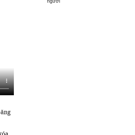
người
băng
xóa