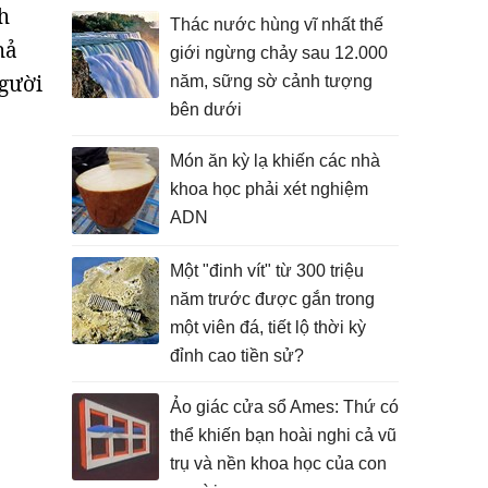
h
Thác nước hùng vĩ nhất thế
hả
giới ngừng chảy sau 12.000
gười
năm, sững sờ cảnh tượng
bên dưới
Món ăn kỳ lạ khiến các nhà
khoa học phải xét nghiệm
ADN
Một "đinh vít" từ 300 triệu
năm trước được gắn trong
một viên đá, tiết lộ thời kỳ
đỉnh cao tiền sử?
Ảo giác cửa sổ Ames: Thứ có
thể khiến bạn hoài nghi cả vũ
trụ và nền khoa học của con