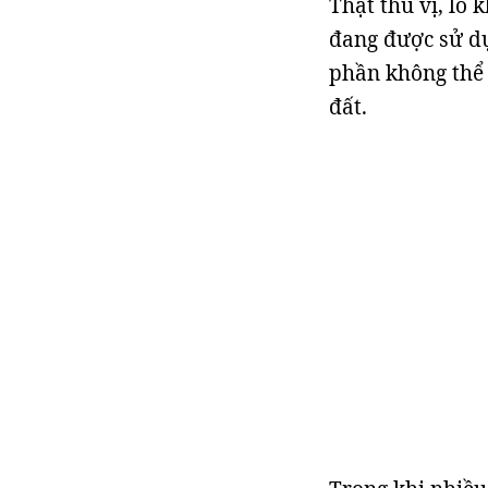
Thật thú vị, lỗ
đang được sử dụ
phần không thể 
đất.