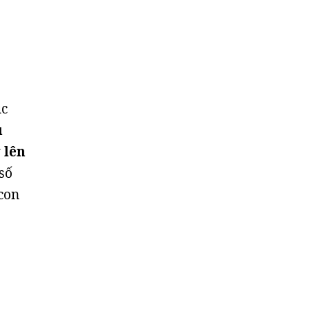
ục
u
 lên
 số
 con