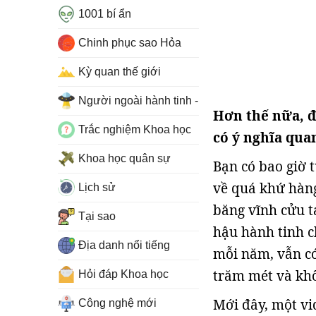
1001 bí ẩn
Chinh phục sao Hỏa
Kỳ quan thế giới
Người ngoài hành tinh - UFO
Hơn thế nữa, đ
Trắc nghiệm Khoa học
có ý nghĩa qua
Khoa học quân sự
Bạn có bao giờ 
về quá khứ hàng
Lịch sử
băng vĩnh cửu t
Tại sao
hậu hành tinh c
Địa danh nổi tiếng
mỗi năm, vẫn c
trăm mét và khô
Hỏi đáp Khoa học
Mới đây, một vi
Công nghệ mới