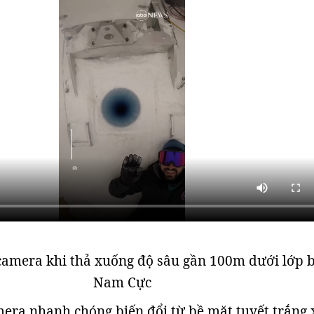
camera khi thả xuống độ sâu gần 100m dưới lớp 
Nam Cực
era nhanh chóng biến đổi từ bề mặt tuyết trắng 