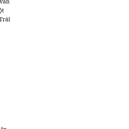
 vẫn
ột
Trái