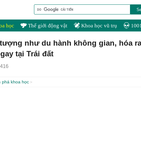
oa học
Thế giới động vật
Khoa học vũ trụ
1001
 tượng như du hành không gian, hóa r
ay tại Trái đất
416
 phá khoa học