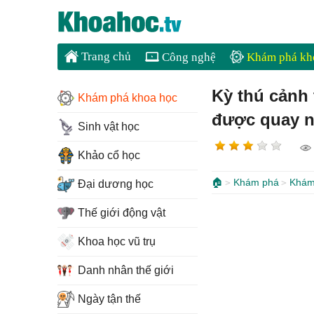
Trang chủ
Công nghệ
Khám phá kh
Kỳ thú cảnh
Khám phá khoa học
được quay ng
Sinh vật học
Khảo cổ học
🏠
Khám phá
Khám
Đại dương học
Thế giới động vật
Khoa học vũ trụ
Danh nhân thế giới
Ngày tận thế