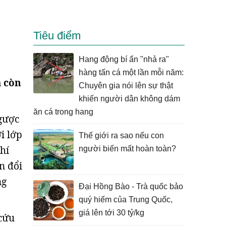
Tiêu điểm
Hang động bí ẩn "nhả ra"
hàng tấn cá một lần mỗi năm:
à còn
Chuyên gia nói lên sự thật
khiến người dân không dám
ăn cá trong hang
ngược
i lớp
Thế giới ra sao nếu con
hí
người biến mất hoàn toàn?
n đổi
ng
Đại Hồng Bào - Trà quốc bảo
quý hiếm của Trung Quốc,
giá lên tới 30 tỷ/kg
 cứu