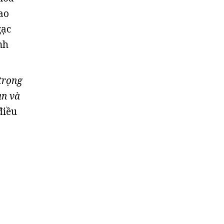
ao
gạc
nh
trọng
an và
điều