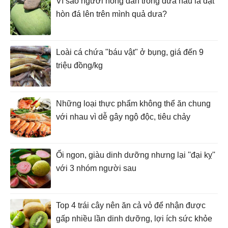
Vì sao người nông dân trồng dưa hấu là đặt
hòn đá lên trên mình quả dưa?
Loài cá chứa "báu vật" ở bụng, giá đến 9
triệu đồng/kg
Những loại thực phẩm không thể ăn chung
với nhau vì dễ gây ngộ độc, tiêu chảy
Ổi ngon, giàu dinh dưỡng nhưng lại ''đại kỵ''
với 3 nhóm người sau
Top 4 trái cây nên ăn cả vỏ để nhận được
gấp nhiều lần dinh dưỡng, lợi ích sức khỏe