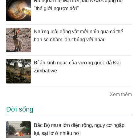
Ra ngoài Hệ Mặt trời, tàu NASA đụng độ
"thế giới ngược đời"
Những loài động vật mới nhìn qua có thể
bạn sẽ nhầm lẫn chúng với nhau
Bí ẩn kinh ngạc của vương quốc đá Đại
Zimbabwe
Xem thêm
Đời sống
Bắc Bộ mưa lớn diện rộng, nguy cơ ngập
lụt, sạt lở ở nhiều nơi