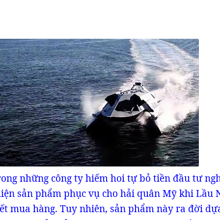
trong những công ty hiếm hoi tự bỏ tiền đầu tư ng
hiện sản phẩm phục vụ cho hải quân Mỹ khi Lầu
ết mua hàng. Tuy nhiên, sản phẩm này ra đời dự