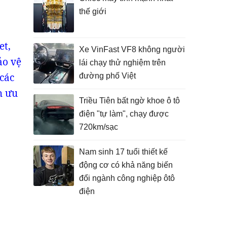
thế giới
et,
Xe VinFast VF8 không người
ảo vệ
lái chạy thử nghiệm trên
các
đường phố Việt
h ưu
Triều Tiên bất ngờ khoe ô tô
điện "tự làm", chạy được
720km/sạc
Nam sinh 17 tuổi thiết kế
động cơ có khả năng biến
đổi ngành công nghiệp ôtô
điện