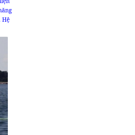
hiện
 năng
. Hệ