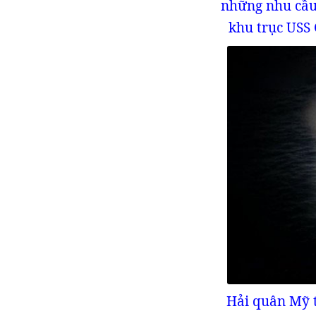
những nhu cầu 
khu trục USS
Hải quân Mỹ t