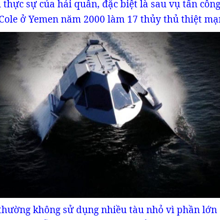
thực sự của hải quân, đặc biệt là sau vụ tấn công
 Cole ở Yemen năm 2000 làm 17 thủy thủ thiệt mạ
hường không sử dụng nhiều tàu nhỏ vì phần lớn 