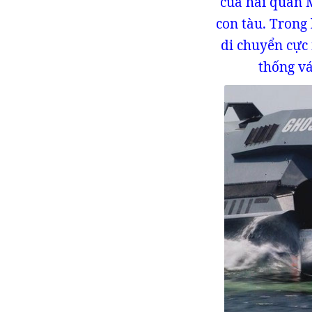
của hải quân M
con tàu. Trong
di chuyển cực
thống vá