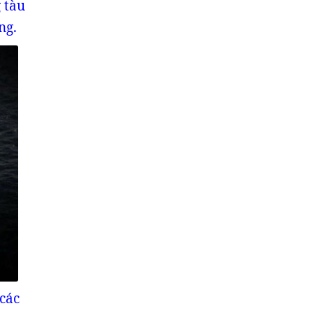
 tàu
ng.
các