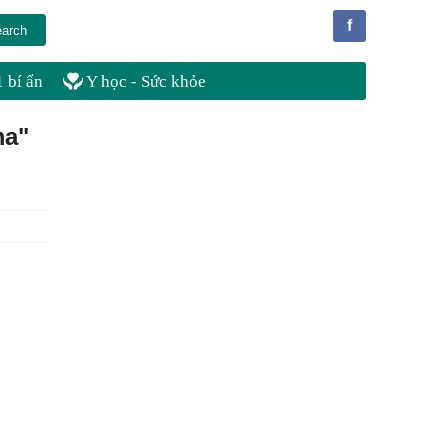
f
 bí ẩn
Y học - Sức khỏe
ma"