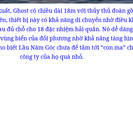
uất, Ghost có chiều dài 18m với thủy thủ đoàn g
ên, thiết bị này có khả năng di chuyển nhờ điều k
tàu đủ chỗ cho 18 đặc nhiệm hải quân. Nó dễ dàn
 vùng biển của đối phương nhờ khả năng tàng hì
cho biết Lầu Năm Góc chưa để tâm tới “con ma” ch
công ty của họ quá nhỏ.