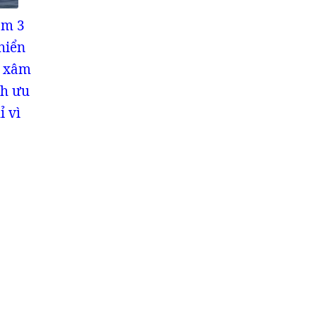
ồm 3
hiển
g xâm
nh ưu
ỉ vì