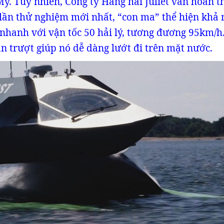
ỹ. Tuy nhiên, Công ty Hàng hải Juliet vẫn hoàn t
 lần thử nghiệm mới nhất, “con ma” thể hiện khả
 nhanh với vận tốc 50 hải lý, tương đương 95km/h
n trượt giúp nó dễ dàng lướt đi trên mặt nước.