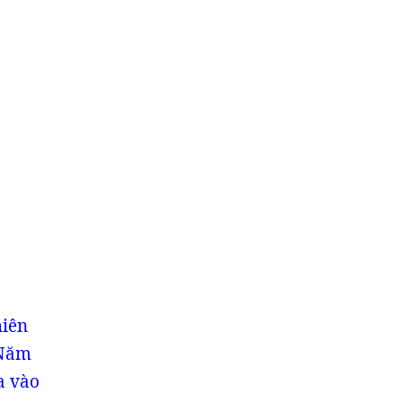
hiên
 Năm
a vào