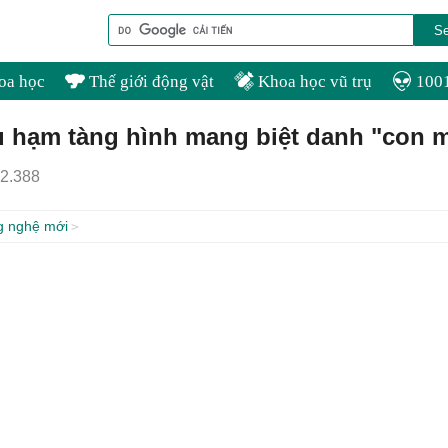
oa học
Thế giới động vật
Khoa học vũ trụ
1001
u hạm tàng hình mang biệt danh "con 
2.388
g nghệ mới